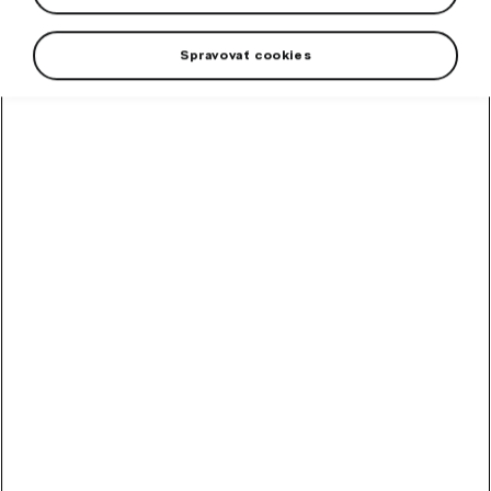
Spravovať cookies
+3 viac
Oslávte 130 rokov inovácií a tradície s exkluzívnymi