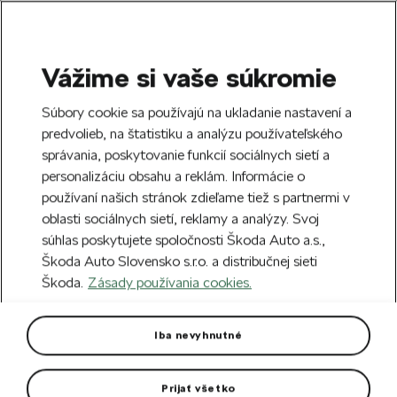
Vážime si vaše súkromie
SEARCH
S
Súbory cookie sa používajú na ukladanie nastavení a
e
predvolieb, na štatistiku a analýzu používateľského
Doprava zdarma k 70 partnerom Škoda
a
Zatvoriť
správania, poskytovanie funkcií sociálnych sietí a
po celom Slovensku.
r
personalizáciu obsahu a reklám. Informácie o
c
h
používaní našich stránok zdieľame tiež s partnermi v
Vytvorte si účet a my vás odmeníme 5 €
oblasti sociálnych sietí, reklamy a analýzy. Svoj
zľavou na prvú objednávku v minimálnej
Zatvoriť
súhlas poskytujete spoločnosti Škoda Auto a.s.,
hodnote 40 €.
Zaregistrovať sa.
Škoda Auto Slovensko s.r.o. a distribučnej sieti
Škoda.
Zásady používania cookies.
Hlavná stránka
Pre vás
Oblečenie a doplnky
D
Škoda x Botas Iconic 130
Iba nevyhnutné
Limitovaná edícia k výročiu 130 rokov Škoda Auto.
Prijať všetko