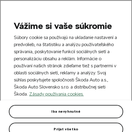
Vážime si vaše súkromie
SEARCH
S
Súbory cookie sa používajú na ukladanie nastavení a
e
predvolieb, na štatistiku a analýzu používateľského
Doprava zdarma k 70 partnerom Škoda
a
Zatvoriť
správania, poskytovanie funkcií sociálnych sietí a
po celom Slovensku.
r
personalizáciu obsahu a reklám. Informácie o
c
h
používaní našich stránok zdieľame tiež s partnermi v
Vytvorte si účet a my vás odmeníme 5 €
oblasti sociálnych sietí, reklamy a analýzy. Svoj
zľavou na prvú objednávku v minimálnej
Zatvoriť
súhlas poskytujete spoločnosti Škoda Auto a.s.,
hodnote 40 €.
Zaregistrovať sa.
Škoda Auto Slovensko s.r.o. a distribučnej sieti
Škoda.
Zásady používania cookies.
Hlavná stránka
Pre vás
Oblečenie a doplnky
D
Škoda x Botas Iconic 130
Iba nevyhnutné
Limitovaná edícia k výročiu 130 rokov Škoda Auto.
Prijať všetko