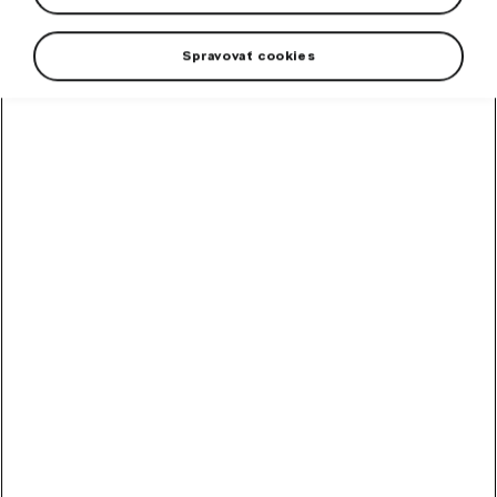
Spravovať cookies
+3 viac
Oslávte 130 rokov inovácií a tradície s exkluzívnymi