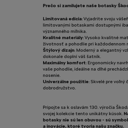
Prečo si zamilujete naše botasky Ško
Limitovaná edícia
: Vyjadrite svoju váš
limitovanými botaskami dostupnými iba
významného míľnika.
Kvalitné materiály
: Vysoko kvalitné mat
životnosť a pohodlie pri každodennom n
Štýlový dizajn
: Moderný a elegantný vz
dokonale doplní váš šatník.
Maximálny komfort
: Ergonomicky navr
vaše pohodlie, ideálne na dlhé prechádz
nosenie.
Univerzálne použitie
: Skvelé pre voľný
dobrodružstvo.
Pripojte sa k oslavám 130. výročia Škod
svojej kolekcie tento unikátny kúsok.
N
botasky nie sú len obuvou - sú symbol
a inovácie, ktoré tvoria našu značku.