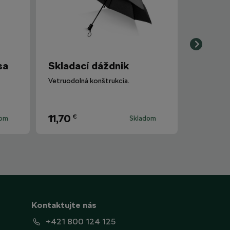
sa
Skladací dáždnik
Vetruodolná konštrukcia.
11,70
€
dom
Skladom
Kontaktujte nás
+421 800 124 125