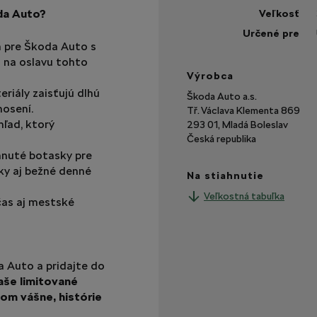
da Auto?
Veľkosť
Určené pre
eň pre Škoda Auto s
 na oslavu tohto
Výrobca
eriály zaisťujú dlhú
Škoda Auto a.s.
osení.
Tř. Václava Klementa 869
hľad, ktorý
293 01, Mladá Boleslav
Česká republika
hnuté botasky pre
ky aj bežné denné
Na stiahnutie
Veľkostná tabuľka
 čas aj mestské
a Auto a pridajte do
aše limitované
om vášne, histórie