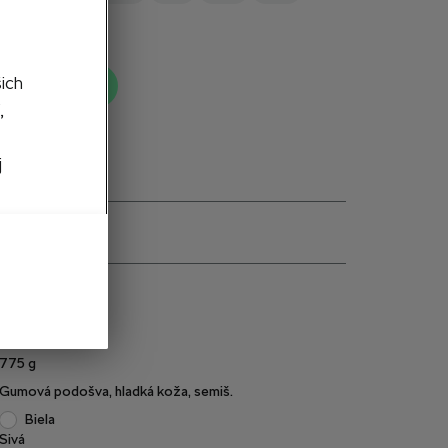
46
šich
ť do košíka
,
j
e
6U0084351C
775
g
Gumová podošva, hladká koža, semiš.
Biela
Sivá