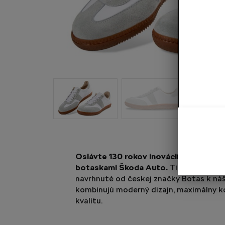
Oslávte 130 rokov inovácií a tradície 
botaskami Škoda Auto.
Tieto jedinečn
navrhnuté od českej značky Botas k náš
kombinujú moderný dizajn, maximálny k
kvalitu.