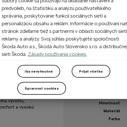
Súbory cookie sa používajú na ukladanie nastavení a
44
45
predvolieb, na štatistiku a analýzu používateľského
správania, poskytovanie funkcií sociálnych sietí a
personalizáciu obsahu a reklám. Informácie o používaní na
1
Prida
stránok zdieľame tiež s partnermi v oblasti sociálnych sietí
reklamy a analýzy. Svoj súhlas poskytujete spoločnosti
Škoda Auto a.s., Škoda Auto Slovensko s.r.o. a distribučne
Na sklade
sieti Škoda.
Zásady používania cookies.
+2 viac
Máte otázku?
Iba nevyhnutné
Prijať všetko
Technické špecifikáci
s exkluzívnymi
Spravovať cookies
é topánky, špeciálne
Kód výrobku
mu výročiu,
Hmotnosť
omfort a vysokú
Materiál
Farba