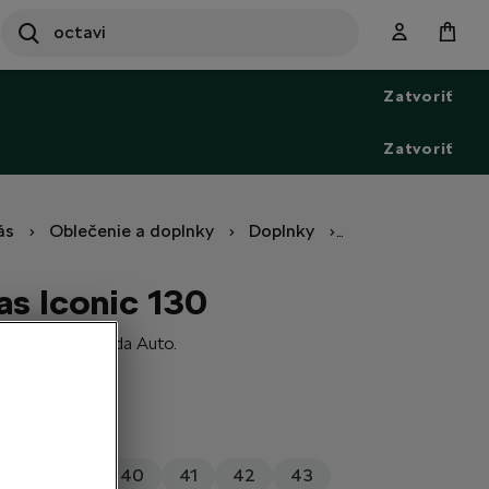
SEARCH
S
e
Zatvoriť
a
r
c
Zatvoriť
h
ás
Oblečenie a doplnky
Doplnky
Škoda x Botas Ic
as Iconic 130
u 130 rokov Škoda Auto.
38
39
40
41
42
43