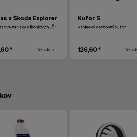
as x Škoda Explorer
Kufor S
sové tenisky s ikonickým „Š“.
Kabínový cestovný kufor.
,60
126,60
€
€
Skladom
Skla
íkov