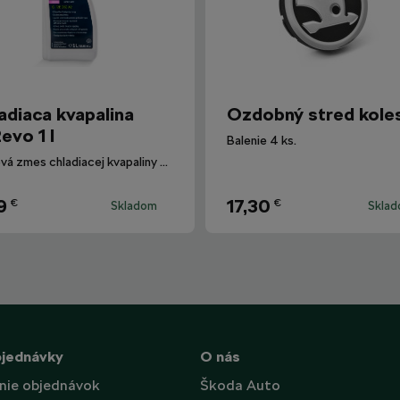
adiaca kvapalina
Ozdobný stred kole
evo 1 l
Balenie 4 ks.
Hotová zmes chladiacej kvapaliny G12evo pre všetky vozidlá Škoda.
9
17,30
€
€
Skladom
Skla
bjednávky
O nás
nie objednávok
Škoda Auto