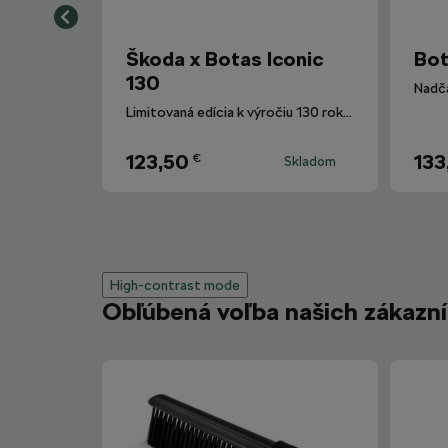
Škoda x Botas Iconic
Bot
130
Nadča
Limitovaná edícia k výročiu 130 rokov Škoda Auto.
123,50
133
€
Skladom
High-contrast mode
Obľúbená voľba našich zákazn