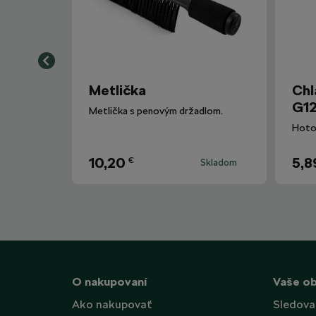
Metlička
Chl
G12
Metlička s penovým držadlom.
10,20
5,8
€
Skladom
O nakupovaní
Vaše o
Ako nakupovať
Sledova