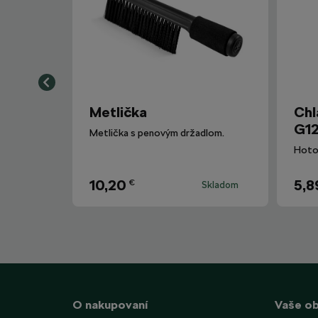
Metlička
Chl
G12
Metlička s penovým držadlom.
10,20
5,8
€
Skladom
O nakupovaní
Vaše o