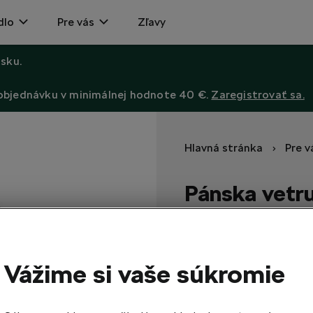
dlo
Pre vás
Zľavy
sku.
 objednávku v minimálnej hodnote 40 €.
Zaregistrovať sa.
Hlavná stránka
Pre v
Pánska vetr
Bunda a vesta 2v1.
48,20
EUR
Vážime si vaše súkromie
S
M
L
Veľkosť