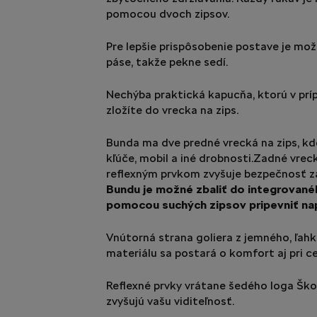
pomocou dvoch zipsov.
Pre lepšie prispôsobenie postave je mo
páse, takže pekne sedí.
Nechýba praktická kapucňa, ktorú v prí
zložíte do vrecka na zips.
Bunda ma dve predné vrecká na zips, kd
kľúče, mobil a iné drobnosti.Zadné vreck
reflexným prvkom zvyšuje bezpečnosť za
Bundu je možné zbaliť do integrované
pomocou suchých zipsov pripevniť napr
Vnútorná strana goliera z jemného, ľa
materiálu sa postará o komfort aj pri 
Reflexné prvky vrátane šedého loga Šk
zvyšujú vašu viditeľnosť.