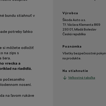
Výrobca
žné bundu stiahnuť v
Škoda Auto a.s.
Tř. Václava Klementa 869
293 01, Mladá Boleslav
pade potreby ľahko
Česká republika
Poznámka
e si môžete odložiť
o na zips s
Všetky bezpečnostné pokyny 
 šera.
na produkte.
ho vrecka a
íklad na riadidlá.
Na stiahnutie
Veľkostná tabuľka
hko počesaného
celodennom nosení.
oda na ľavom rukáve