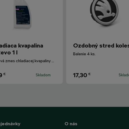
adiaca kvapalina
Ozdobný stred kole
evo 1 l
Balenie 4 ks.
Hotová zmes chladiacej kvapaliny G12evo pre všetky vozidlá Škoda.
9
17,30
€
€
Skladom
Skla
bjednávky
O nás