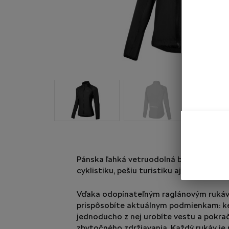
Pánska ľahká vetruodolná bunda a vest
cyklistiku, pešiu turistiku aj beh.
Vďaka odopínateľným raglánovým ruká
prispôsobíte aktuálnym podmienkam: ke
jednoducho z nej urobíte vestu a pokrač
zbytočného zdržiavania. Každý rukáv j