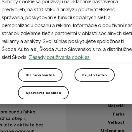
Súbory cookie sa používajú na ukladanie nastavení a
predvolieb, na štatistiku a analýzu používateľského
1
Prida
správania, poskytovanie funkcií sociálnych sietí a
personalizáciu obsahu a reklám. Informácie o používaní na
stránok zdieľame tiež s partnermi v oblasti sociálnych sietí
reklamy a analýzy. Svoj súhlas poskytujete spoločnosti
Na sklade
Škoda Auto a.s., Škoda Auto Slovensko s.r.o. a distribučne
sieti Škoda.
Zásady používania cookies.
+3 viac
Máte otázku?
Iba nevyhnutné
Prijať všetko
Technické špecifikáci
Kód výrobku
a 2v1 vhodná pre
Spravovať cookies
Hmotnosť
Materiál
vom bundu ľahko
Farba
ď sa oteplí,
Veľkosť
ujete v aktivite bez
Určené pre
e možné odopnúť