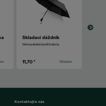
sa
Skladací dáždnik
Vetruodolná konštrukcia.
11,70
€
dom
Skladom
Kontaktujte nás