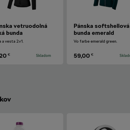
ska vetruodolná
Pánska softshellová
ká bunda
bunda emerald
 a vesta 2v1.
Vo farbe emerald green.
,20
59,00
€
€
Skladom
Skla
íkov