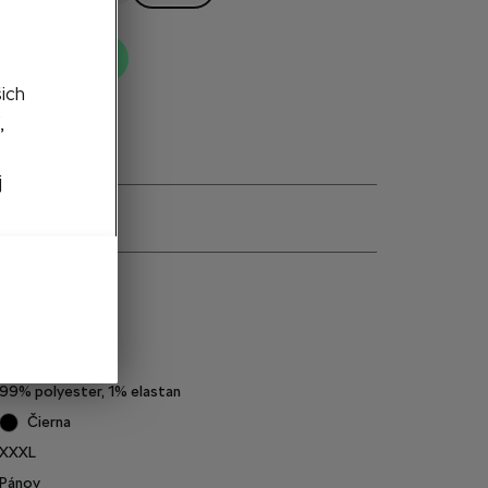
ť do košíka
šich
,
j
e
6U0084612E
265
g
99% polyester, 1% elastan
Čierna
XXXL
Pánov