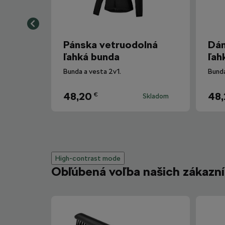
Pánska vetruodolná
Dám
ľahká bunda
ľah
Bunda a vesta 2v1.
Bunda
48,20
48
€
Skladom
High-contrast mode
Obľúbená voľba našich zákazn