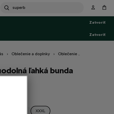
SEARCH
S
e
Zatvoriť
a
r
c
Zatvoriť
h
ás
Oblečenie a doplnky
Oblečenie
Bundy a vesty
uodolná ľahká bunda
XL
XXL
XXXL