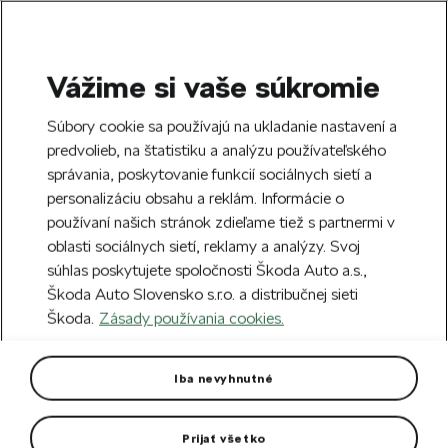
Vážime si vaše súkromie
SEARCH
S
Súbory cookie sa používajú na ukladanie nastavení a
e
predvolieb, na štatistiku a analýzu používateľského
Doprava zdarma k 70 partnerom Škoda
a
Zatvoriť
správania, poskytovanie funkcií sociálnych sietí a
po celom Slovensku.
r
personalizáciu obsahu a reklám. Informácie o
c
h
používaní našich stránok zdieľame tiež s partnermi v
Vytvorte si účet a my vás odmeníme 5 €
oblasti sociálnych sietí, reklamy a analýzy. Svoj
zľavou na prvú objednávku v minimálnej
Zatvoriť
súhlas poskytujete spoločnosti Škoda Auto a.s.,
hodnote 40 €.
Zaregistrovať sa.
Škoda Auto Slovensko s.r.o. a distribučnej sieti
Škoda.
Zásady používania cookies.
Hlavná stránka
Pre vás
Oblečenie a doplnky
O
Pánska vetruodolná ľahká
Iba nevyhnutné
bunda
Prijať všetko
Bunda a vesta 2v1.