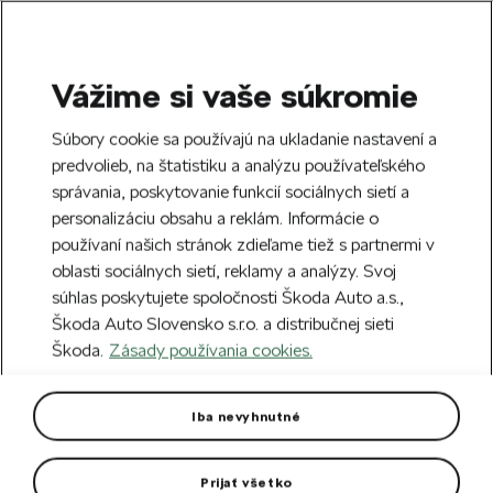
Vážime si vaše súkromie
SEARCH
S
Súbory cookie sa používajú na ukladanie nastavení a
e
predvolieb, na štatistiku a analýzu používateľského
Doprava zdarma k 70 partnerom Škoda
a
Zatvoriť
správania, poskytovanie funkcií sociálnych sietí a
po celom Slovensku.
r
personalizáciu obsahu a reklám. Informácie o
c
h
používaní našich stránok zdieľame tiež s partnermi v
Vytvorte si účet a my vás odmeníme 5 €
oblasti sociálnych sietí, reklamy a analýzy. Svoj
zľavou na prvú objednávku v minimálnej
Zatvoriť
súhlas poskytujete spoločnosti Škoda Auto a.s.,
hodnote 40 €.
Zaregistrovať sa.
Škoda Auto Slovensko s.r.o. a distribučnej sieti
Škoda.
Zásady používania cookies.
Hlavná stránka
Pre vás
Oblečenie a doplnky
O
Pánska vetruodolná ľahká
Iba nevyhnutné
bunda
Prijať všetko
Bunda a vesta 2v1.