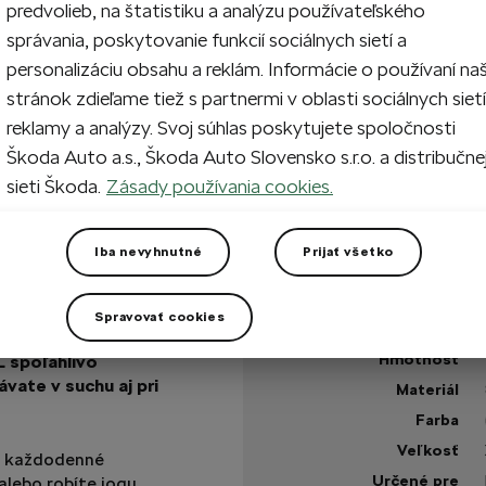
predvolieb, na štatistiku a analýzu používateľského
správania, poskytovanie funkcií sociálnych sietí a
1
Prida
personalizáciu obsahu a reklám. Informácie o používaní na
stránok zdieľame tiež s partnermi v oblasti sociálnych sietí
reklamy a analýzy. Svoj súhlas poskytujete spoločnosti
Na sklade
Škoda Auto a.s., Škoda Auto Slovensko s.r.o. a distribučne
sieti Škoda.
Zásady používania cookies.
+1 viac
Máte otázku?
Iba nevyhnutné
Prijať všetko
Technické špecifikáci
Spravovať cookies
Kód výrobku
 Škoda.
Tieto
Hmotnosť
L spoľahlivo
vate v suchu aj pri
Materiál
Farba
Veľkosť
na každodenné
Určené pre
 alebo robíte jogu.