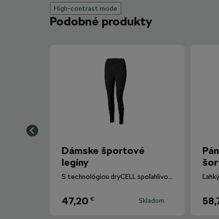
High-contrast mode
Podobné produkty
Dámske športové
Pán
legíny
šor
S technológiou dryCELL spoľahlivo odvádzajú vlhkosť od tela.
47,20
58,
€
Skladom