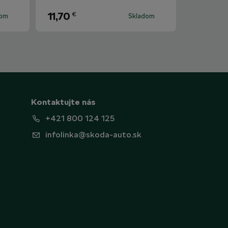
11,70
€
dom
Skladom
Kontaktujte nás
+421 800 124 125
infolinka@skoda-auto.sk