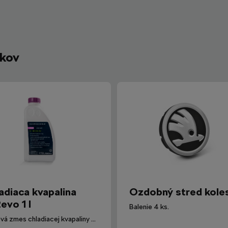
íkov
adiaca kvapalina
Ozdobný stred kole
evo 1 l
Balenie 4 ks.
Hotová zmes chladiacej kvapaliny G12evo pre všetky vozidlá Škoda.