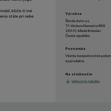
obil, kľúče či iné
Výrobca
nia stále pri sebe.
Škoda Auto a.s.
Tř. Václava Klementa 869
293 01, Mladá Boleslav
Česká republika
Poznámka
Všetky bezpečnostné pokyny 
na produkte.
Na stiahnutie
Veľkostná tabuľka