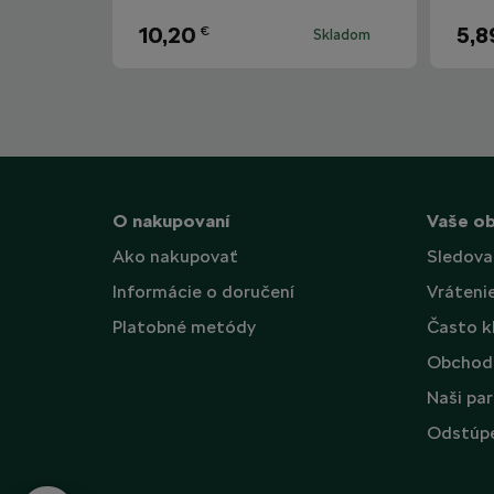
10,20
5,8
€
Skladom
O nakupovaní
Vaše o
Ako nakupovať
Sledova
Informácie o doručení
Vráteni
Platobné metódy
Často k
Obchod
Naši par
Odstúpe