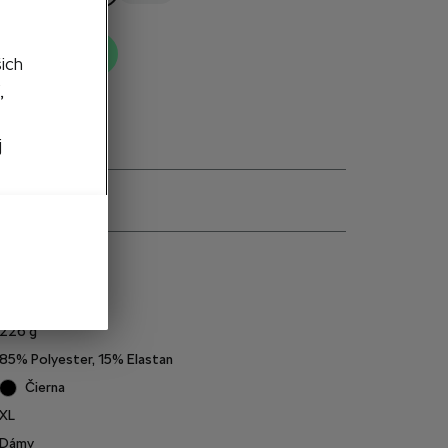
ť do košíka
šich
,
j
e
6U0084391E
226
g
85% Polyester, 15% Elastan
Čierna
XL
Dámy