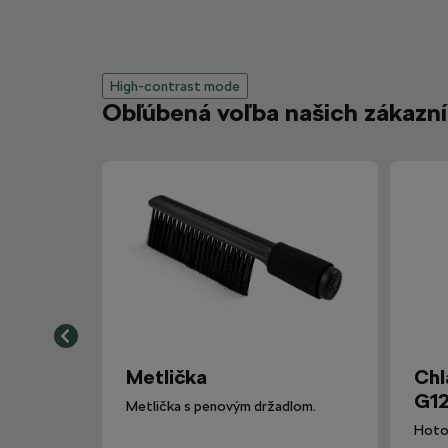
High-contrast mode
Obľúbená voľba našich zákazn
Metlička
Chl
G12
Metlička s penovým držadlom.