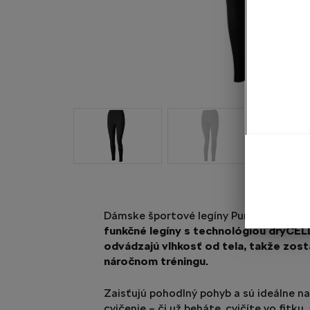
Dámske športové legíny Puma s logom
funkčné legíny s technológiou dryCEL
odvádzajú vlhkosť od tela, takže zostá
náročnom tréningu.
Zaisťujú pohodlný pohyb a sú ideálne 
cvičenie – či už beháte, cvičíte vo fitku,