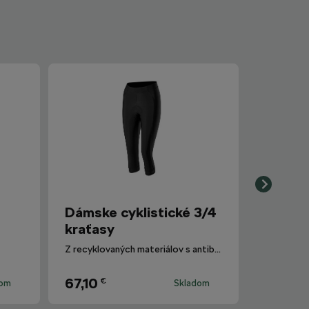
Dámske cyklistické 3/4
kraťasy
Z recyklovaných materiálov s antibakteriálnou vložkou, silikónovou gumou a reflexnými prvkami.
67,10
€
dom
Skladom