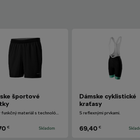
ske športové
Dámske cyklistické
tky
kraťasy
Ľahký funkčný materiál s technológiou dryCELL.
S reflexnými prvkami.
70
69,40
€
€
Skladom
Skla