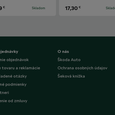
9
17,30
€
€
Skladom
Skla
bjednávky
O nás
nie objednávok
Škoda Auto
e tovaru a reklamácie
Ochrana osobných údajov
ladené otázky
Šeková knižka
né podmienky
tneri
nie od zmluvy