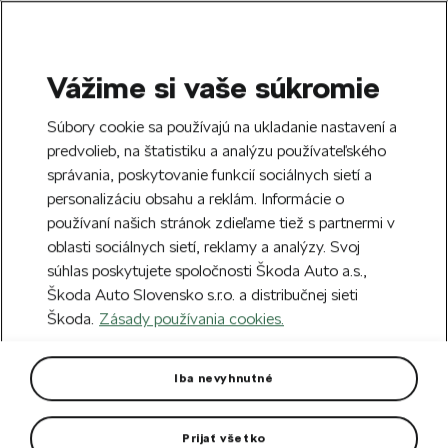
Vážime si vaše súkromie
SEARCH
S
Súbory cookie sa používajú na ukladanie nastavení a
e
predvolieb, na štatistiku a analýzu používateľského
Doprava zdarma k 70 partnerom Škoda
a
Zatvoriť
správania, poskytovanie funkcií sociálnych sietí a
po celom Slovensku.
r
personalizáciu obsahu a reklám. Informácie o
c
h
používaní našich stránok zdieľame tiež s partnermi v
Vytvorte si účet a my vás odmeníme 5 €
oblasti sociálnych sietí, reklamy a analýzy. Svoj
zľavou na prvú objednávku v minimálnej
Zatvoriť
súhlas poskytujete spoločnosti Škoda Auto a.s.,
hodnote 40 €.
Zaregistrovať sa.
Škoda Auto Slovensko s.r.o. a distribučnej sieti
Škoda.
Zásady používania cookies.
Hlavná stránka
Pre vás
Oblečenie a doplnky
O
Dámske športové legíny
Iba nevyhnutné
S technológiou dryCELL spoľahlivo odvádzajú vlhkosť od
tela.
Prijať všetko