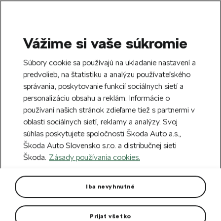
Vážime si vaše súkromie
SEARCH
S
Súbory cookie sa používajú na ukladanie nastavení a
e
predvolieb, na štatistiku a analýzu používateľského
Doprava zdarma k 70 partnerom Škoda
a
Zatvoriť
správania, poskytovanie funkcií sociálnych sietí a
po celom Slovensku.
r
personalizáciu obsahu a reklám. Informácie o
c
h
používaní našich stránok zdieľame tiež s partnermi v
Vytvorte si účet a my vás odmeníme 5 €
oblasti sociálnych sietí, reklamy a analýzy. Svoj
zľavou na prvú objednávku v minimálnej
Zatvoriť
súhlas poskytujete spoločnosti Škoda Auto a.s.,
hodnote 40 €.
Zaregistrovať sa.
Škoda Auto Slovensko s.r.o. a distribučnej sieti
Škoda.
Zásady používania cookies.
Hlavná stránka
Pre vás
Oblečenie a doplnky
O
Dámske športové legíny
Iba nevyhnutné
S technológiou dryCELL spoľahlivo odvádzajú vlhkosť od
tela.
Prijať všetko