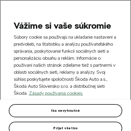
Vážime si vaše súkromie
SEARCH
S
Súbory cookie sa používajú na ukladanie nastavení a
e
predvolieb, na štatistiku a analýzu používateľského
Free delivery to 70 Škoda partners across
a
Close
správania, poskytovanie funkcií sociálnych sietí a
Slovakia.
r
personalizáciu obsahu a reklám. Informácie o
c
h
používaní našich stránok zdieľame tiež s partnermi v
Create an account and get a €5 welcome
oblasti sociálnych sietí, reklamy a analýzy. Svoj
discount on your first order over €40.
Close
súhlas poskytujete spoločnosti Škoda Auto a.s.,
Sign up.
Škoda Auto Slovensko s.r.o. a distribučnej sieti
Škoda.
Zásady používania cookies.
Home
For you
Clothing & Accessories
Clothes
Women T-shirt Explorer
Iba nevyhnutné
Made from 100% cotton.
Prijať všetko