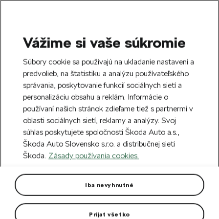
Vážime si vaše súkromie
SEARCH
S
Súbory cookie sa používajú na ukladanie nastavení a
e
predvolieb, na štatistiku a analýzu používateľského
Doprava zdarma k 70 partnerom Škoda
a
Zatvoriť
správania, poskytovanie funkcií sociálnych sietí a
po celom Slovensku.
r
personalizáciu obsahu a reklám. Informácie o
c
h
používaní našich stránok zdieľame tiež s partnermi v
Vytvorte si účet a my vás odmeníme 5 €
oblasti sociálnych sietí, reklamy a analýzy. Svoj
zľavou na prvú objednávku v minimálnej
Zatvoriť
súhlas poskytujete spoločnosti Škoda Auto a.s.,
hodnote 40 €.
Zaregistrovať sa.
Škoda Auto Slovensko s.r.o. a distribučnej sieti
Škoda.
Zásady používania cookies.
Hlavná stránka
Pre vás
Cyklistika
Cyklo oblečenie
Replika zeleného dresu TdF
Iba nevyhnutné
2022
Prijať všetko
Cyklistický dres s extra vreckom na zips.