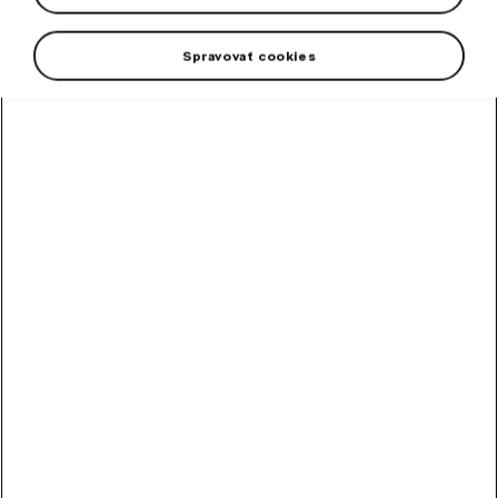
Spravovať cookies
Pánska polokošeľa Škoda v nádhernej emerald farbe.