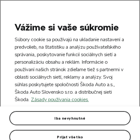
Vážime si vaše súkromie
SEARCH
S
Súbory cookie sa používajú na ukladanie nastavení a
e
predvolieb, na štatistiku a analýzu používateľského
Doprava zdarma k 70 partnerom Škoda
a
Zatvoriť
správania, poskytovanie funkcií sociálnych sietí a
po celom Slovensku.
r
personalizáciu obsahu a reklám. Informácie o
c
h
používaní našich stránok zdieľame tiež s partnermi v
Vytvorte si účet a my vás odmeníme 5 €
oblasti sociálnych sietí, reklamy a analýzy. Svoj
zľavou na prvú objednávku v minimálnej
Zatvoriť
súhlas poskytujete spoločnosti Škoda Auto a.s.,
hodnote 40 €.
Zaregistrovať sa.
Škoda Auto Slovensko s.r.o. a distribučnej sieti
Škoda.
Zásady používania cookies.
Hlavná stránka
Pre vás
Oblečenie a doplnky
O
Pánska polokošeľa emerald
Iba nevyhnutné
Pánska polokošeľa vo farbe emerald green.
Prijať všetko