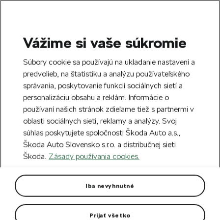
Vážime si vaše súkromie
SEARCH
S
Súbory cookie sa používajú na ukladanie nastavení a
e
predvolieb, na štatistiku a analýzu používateľského
Doprava zdarma k 70 partnerom Škoda
a
Zatvoriť
správania, poskytovanie funkcií sociálnych sietí a
po celom Slovensku.
r
personalizáciu obsahu a reklám. Informácie o
c
h
používaní našich stránok zdieľame tiež s partnermi v
Vytvorte si účet a my vás odmeníme 5 €
oblasti sociálnych sietí, reklamy a analýzy. Svoj
zľavou na prvú objednávku v minimálnej
Zatvoriť
Chyba 404
súhlas poskytujete spoločnosti Škoda Auto a.s.,
hodnote 40 €.
Zaregistrovať sa.
Škoda Auto Slovensko s.r.o. a distribučnej sieti
Stránka, ktorú hľadáte,
Škoda.
Zásady používania cookies.
neexistuje.
Iba nevyhnutné
Návrat na hlavnú stránku.
Prijať všetko