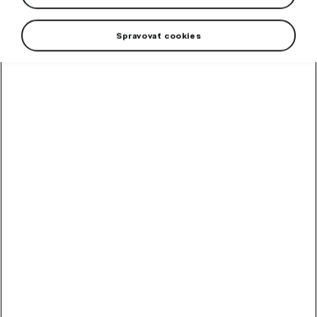
Spravovať cookies
High-contrast mode
Odporúčané ostatnými
zákazníkmi
Chladiaca kvapalina
G12evo 1 l
Hotová zmes chladiacej kvapaliny G12evo pre všetky vozidlá Škoda.
Skladom
5,89
€