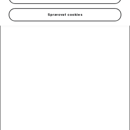
Spravovať cookies
Pánska polokošeľa v novej farbe emerald green.