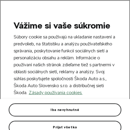
Vážime si vaše súkromie
SEARCH
S
Súbory cookie sa používajú na ukladanie nastavení a
e
predvolieb, na štatistiku a analýzu používateľského
Doprava zdarma k 70 partnerom Škoda
a
Zatvoriť
správania, poskytovanie funkcií sociálnych sietí a
po celom Slovensku.
r
personalizáciu obsahu a reklám. Informácie o
c
h
používaní našich stránok zdieľame tiež s partnermi v
Vytvorte si účet a my vás odmeníme 5 €
oblasti sociálnych sietí, reklamy a analýzy. Svoj
zľavou na prvú objednávku v minimálnej
Zatvoriť
súhlas poskytujete spoločnosti Škoda Auto a.s.,
hodnote 40 €.
Zaregistrovať sa.
Škoda Auto Slovensko s.r.o. a distribučnej sieti
Škoda.
Zásady používania cookies.
Hlavná stránka
Pre vás
Oblečenie a doplnky
O
Pánska polokošeľa emerald
Iba nevyhnutné
V novej farbe emerald green.
Prijať všetko