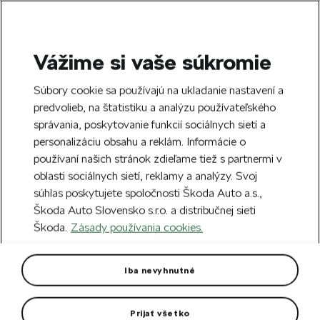
Vážime si vaše súkromie
SEARCH
S
Súbory cookie sa používajú na ukladanie nastavení a
e
predvolieb, na štatistiku a analýzu používateľského
Doprava zdarma k 70 partnerom Škoda
a
Zatvoriť
správania, poskytovanie funkcií sociálnych sietí a
po celom Slovensku.
r
personalizáciu obsahu a reklám. Informácie o
c
h
používaní našich stránok zdieľame tiež s partnermi v
Vytvorte si účet a my vás odmeníme 5 €
oblasti sociálnych sietí, reklamy a analýzy. Svoj
zľavou na prvú objednávku v minimálnej
Zatvoriť
súhlas poskytujete spoločnosti Škoda Auto a.s.,
hodnote 40 €.
Zaregistrovať sa.
Škoda Auto Slovensko s.r.o. a distribučnej sieti
Škoda.
Zásady používania cookies.
Hlavná stránka
Pre vás
Oblečenie a doplnky
O
Pánska mikina
Iba nevyhnutné
Zaujímavý dizajn látky v podobe melanže.
Prijať všetko