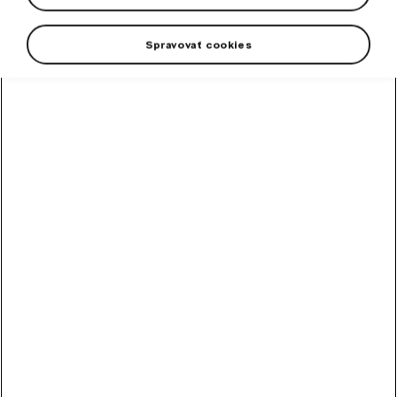
Spravovať cookies
+2 viac
Pánska mikina vo farbe emerald green. Zaujímavý