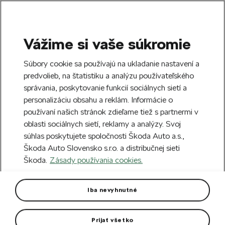
Vážime si vaše súkromie
SEARCH
S
Súbory cookie sa používajú na ukladanie nastavení a
e
predvolieb, na štatistiku a analýzu používateľského
Doprava zdarma k 70 partnerom Škoda
a
Zatvoriť
správania, poskytovanie funkcií sociálnych sietí a
po celom Slovensku.
r
personalizáciu obsahu a reklám. Informácie o
c
h
používaní našich stránok zdieľame tiež s partnermi v
Vytvorte si účet a my vás odmeníme 5 €
oblasti sociálnych sietí, reklamy a analýzy. Svoj
zľavou na prvú objednávku v minimálnej
Zatvoriť
súhlas poskytujete spoločnosti Škoda Auto a.s.,
hodnote 40 €.
Zaregistrovať sa.
Škoda Auto Slovensko s.r.o. a distribučnej sieti
Škoda.
Zásady používania cookies.
Hlavná stránka
Autodoplnky
Kolesá a disky
Zi
Kompletné zimné koleso
Iba nevyhnutné
Nanuq 17" pre Kodiaq
Prijať všetko
Pneumatika Continental WinterContact TS 870 P (Seal)