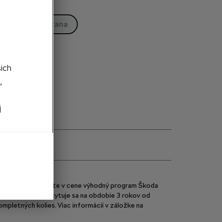
na
Pravá strana
edané
šich
,
j
m Škoda E-shop
tným kolesám máte v cene výhodný program Škoda
e bezplatná a poskytuje sa na obdobie 3 rokov od
pletných kolies. Viac informácií v záložke na