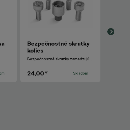
sa
Bezpečnostné skrutky
kolies
Bezpečnostné skrutky zamedzujúce krádeži kolies.
24,00
€
dom
Skladom