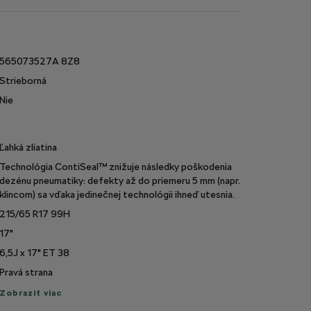
e
565073527A 8Z8
Strieborná
Nie
Ľahká zliatina
Technológia ContiSeal™ znižuje následky poškodenia
dezénu pneumatiky: defekty až do priemeru 5 mm (napr.
klincom) sa vďaka jedinečnej technológii ihneď utesnia.
215/65 R17 99H
17"
6,5J x 17" ET 38
Pravá strana
raziť
Zobraziť viac
c