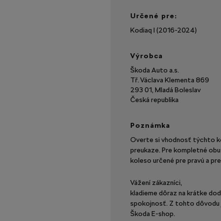
Určené pre:
Kodiaq I (2016-2024)
Výrobca
Škoda Auto a.s.
Tř. Václava Klementa 869
293 01, Mladá Boleslav
Česká republika
Poznámka
Overte si vhodnosť týchto k
preukaze. Pre kompletné obu
koleso určené pre pravú a pre 
Vážení zákazníci,
kladieme dôraz na krátke dod
spokojnosť. Z tohto dôvodu 
Škoda E-shop.