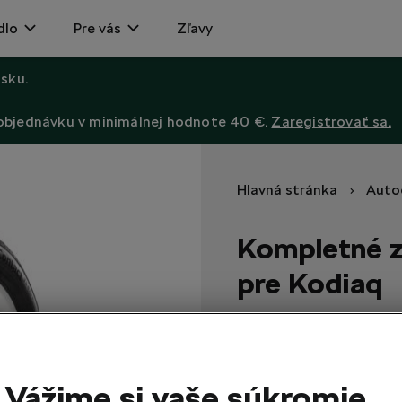
dlo
Pre vás
Zľavy
sku.
 objednávku v minimálnej hodnote 40 €.
Zaregistrovať sa.
Hlavná stránka
Auto
Kompletné z
pre Kodiaq
Pneumatika Continental W
2024.
431,90
EUR
Vážime si vaše súkromie