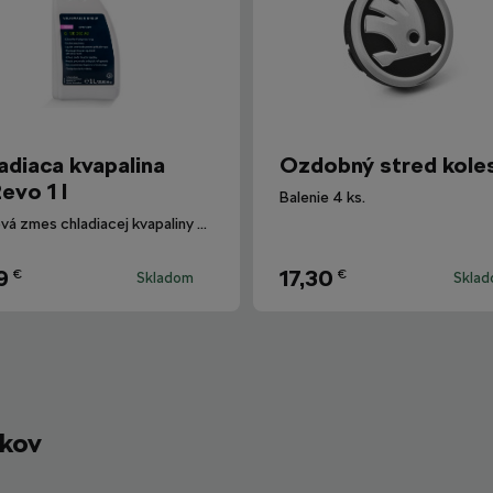
adiaca kvapalina
Ozdobný stred kole
evo 1 l
Balenie 4 ks.
Hotová zmes chladiacej kvapaliny G12evo pre všetky vozidlá Škoda.
9
17,30
€
€
Skladom
Skla
íkov