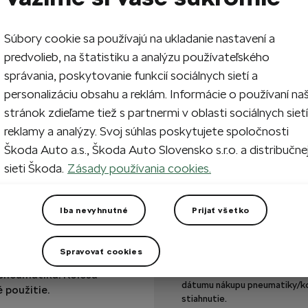
Ľavá stra
Pneumatika
Súbory cookie sa používajú na ukladanie nastavení a
predvolieb, na štatistiku a analýzu používateľského
správania, poskytovanie funkcií sociálnych sietí a
1
Vypr
personalizáciu obsahu a reklám. Informácie o používaní na
stránok zdieľame tiež s partnermi v oblasti sociálnych sietí
reklamy a analýzy. Svoj súhlas poskytujete spoločnosti
+1 viac
Vypredané
Škoda Auto a.s., Škoda Auto Slovensko s.r.o. a distribučne
Dodanie iba k partnero
sieti Škoda.
Zásady používania cookies.
Máte otázku?
Iba nevyhnutné
Prijať všetko
iky Vám pomôže
rezúvania vozidla.
PNEUGARANCIA
atiky na už
Spravovať cookies
K pneumatikám alebo komple
aní čas aj peniaze.
Pneugarancia. Pneugarancia j
 pneumatika. Kolesá
dátumu nákupu pneumatiky/kom
 použitie.
stiahnutie.