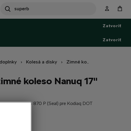
SEARCH
S
e
Zatvoriť
a
r
c
Zatvoriť
h
doplnky
Kolesá a disky
Zimné kompletné kolesá
imné koleso Nanuq 17"
interContact TS 870 P (Seal) pre Kodiaq DOT