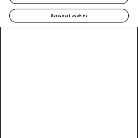
Spravovať cookies
Dámske tričko vo farbe emerald green s potlačou