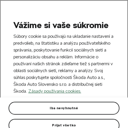
Vážime si vaše súkromie
SEARCH
S
Súbory cookie sa používajú na ukladanie nastavení a
e
predvolieb, na štatistiku a analýzu používateľského
Doprava zdarma k 70 partnerom Škoda
a
Zatvoriť
správania, poskytovanie funkcií sociálnych sietí a
po celom Slovensku.
r
personalizáciu obsahu a reklám. Informácie o
c
h
používaní našich stránok zdieľame tiež s partnermi v
Vytvorte si účet a my vás odmeníme 5 €
oblasti sociálnych sietí, reklamy a analýzy. Svoj
zľavou na prvú objednávku v minimálnej
Zatvoriť
súhlas poskytujete spoločnosti Škoda Auto a.s.,
hodnote 40 €.
Zaregistrovať sa.
Škoda Auto Slovensko s.r.o. a distribučnej sieti
Škoda.
Zásady používania cookies.
Hlavná stránka
Pre vás
Oblečenie a doplnky
O
Dámske tričko emerald
Iba nevyhnutné
Vo farbe emerald green.
Prijať všetko