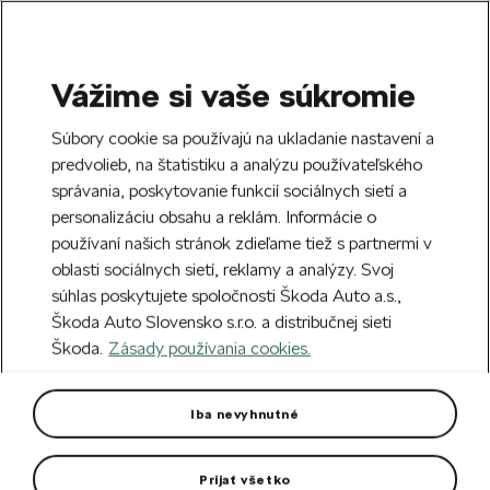
Vážime si vaše súkromie
SEARCH
S
Súbory cookie sa používajú na ukladanie nastavení a
e
predvolieb, na štatistiku a analýzu používateľského
Doprava zdarma k 70 partnerom Škoda
a
Zatvoriť
správania, poskytovanie funkcií sociálnych sietí a
po celom Slovensku.
r
personalizáciu obsahu a reklám. Informácie o
c
h
používaní našich stránok zdieľame tiež s partnermi v
Vytvorte si účet a my vás odmeníme 5 €
oblasti sociálnych sietí, reklamy a analýzy. Svoj
zľavou na prvú objednávku v minimálnej
Zatvoriť
súhlas poskytujete spoločnosti Škoda Auto a.s.,
hodnote 40 €.
Zaregistrovať sa.
Škoda Auto Slovensko s.r.o. a distribučnej sieti
Škoda.
Zásady používania cookies.
Hlavná stránka
Pre vás
Oblečenie a doplnky
O
Dámska softshellová bunda
Iba nevyhnutné
electric
Prijať všetko
Vo farbe electric green.