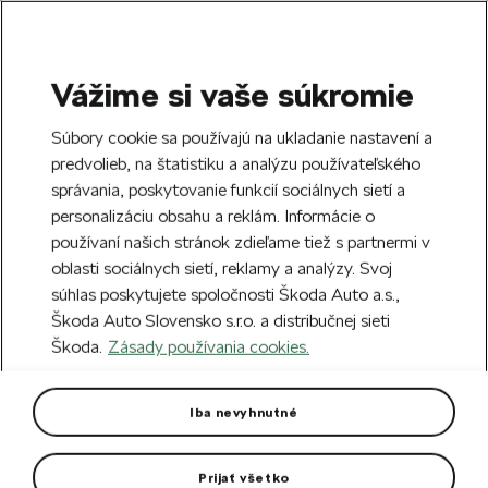
Vážime si vaše súkromie
SEARCH
S
Súbory cookie sa používajú na ukladanie nastavení a
e
predvolieb, na štatistiku a analýzu používateľského
Doprava zdarma k 70 partnerom Škoda
a
Zatvoriť
správania, poskytovanie funkcií sociálnych sietí a
po celom Slovensku.
r
personalizáciu obsahu a reklám. Informácie o
c
h
používaní našich stránok zdieľame tiež s partnermi v
Vytvorte si účet a my vás odmeníme 5 €
oblasti sociálnych sietí, reklamy a analýzy. Svoj
zľavou na prvú objednávku v minimálnej
Zatvoriť
súhlas poskytujete spoločnosti Škoda Auto a.s.,
hodnote 40 €.
Zaregistrovať sa.
Škoda Auto Slovensko s.r.o. a distribučnej sieti
Škoda.
Zásady používania cookies.
Hlavná stránka
Pre vás
Oblečenie a doplnky
O
Dámska softshellová bunda
Iba nevyhnutné
electric
Prijať všetko
Vo farbe electric green.