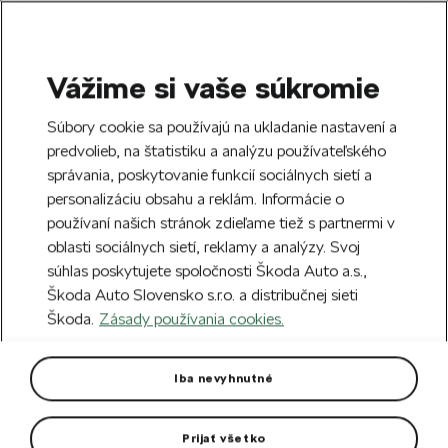
Vážime si vaše súkromie
SEARCH
S
Súbory cookie sa používajú na ukladanie nastavení a
e
predvolieb, na štatistiku a analýzu používateľského
Doprava zdarma k 70 partnerom Škoda
a
Zatvoriť
správania, poskytovanie funkcií sociálnych sietí a
po celom Slovensku.
r
personalizáciu obsahu a reklám. Informácie o
c
h
používaní našich stránok zdieľame tiež s partnermi v
Vytvorte si účet a my vás odmeníme 5 €
oblasti sociálnych sietí, reklamy a analýzy. Svoj
zľavou na prvú objednávku v minimálnej
Zatvoriť
súhlas poskytujete spoločnosti Škoda Auto a.s.,
hodnote 40 €.
Zaregistrovať sa.
Škoda Auto Slovensko s.r.o. a distribučnej sieti
Škoda.
Zásady používania cookies.
Hlavná stránka
Pre vás
Oblečenie a doplnky
O
Cyklistický dres Škoda Epiq
Iba nevyhnutné
Od talianskej značky Santini.
Prijať všetko