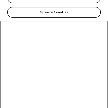
Spravovať cookies
+3 viac
Cyklistický dres je navrhnutý špeciálne k uvedeniu