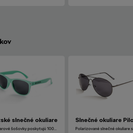
íkov
ské slnečné okuliare
Slnečné okuliare Pil
Okuliarové šošovky poskytujú 100% ochranu proti UV žiareniu.