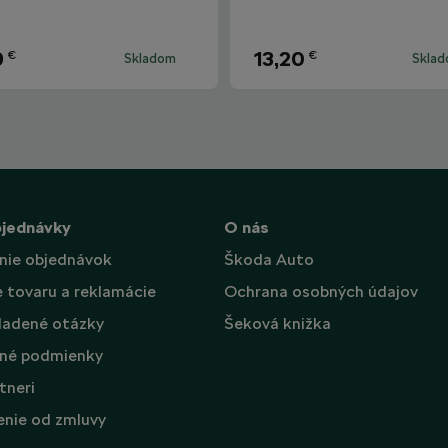
9
13,20
€
€
Skladom
Skla
bjednávky
O nás
nie objednávok
Škoda Auto
e tovaru a reklamácie
Ochrana osobných údajov
ladené otázky
Šeková knižka
né podmienky
tneri
nie od zmluvy