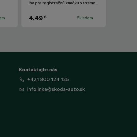
Motorsport
Iba pre registračnú značku s rozmermi 520 mm x 110 mm.
4,49
€
dom
Skladom
Kontaktujte nás
+421 800 124 125
infolinka@skoda-auto.sk