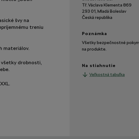
Tř. Václava Klementa 869
293 01, Mladá Boleslav
Česká republika
asické švy na
epríjemnému treniu
Poznámka
Všetky bezpečnostné pokyny 
h materiálov.
na produkte.
 všetky drobnosti,
Na stiahnutie
ebe.
Veľkostná tabuľka
XXXL.