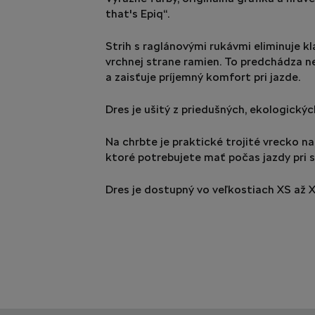
that's Epiq“.
Strih s raglánovými rukávmi eliminuje kl
vrchnej strane ramien. To predchádza n
a zaisťuje príjemný komfort pri jazde.
Dres je ušitý z priedušných, ekologickýc
Na chrbte je praktické trojité vrecko na
ktoré potrebujete mať počas jazdy pri s
Dres je dostupný vo veľkostiach XS až 