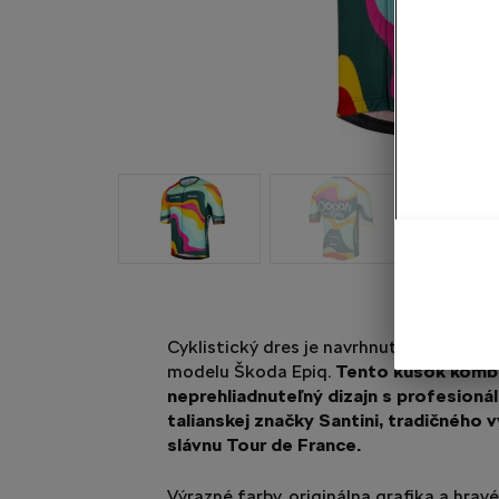
Cyklistický dres je navrhnutý špeciálne
modelu Škoda Epiq.
Tento kúsok kombi
neprehliadnuteľný dizajn s profesioná
talianskej značky Santini, tradičného 
slávnu Tour de France.
Výrazné farby, originálna grafika a hra