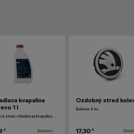
adiaca kvapalina
Ozdobný stred kole
evo 1 l
Balenie 4 ks.
Hotová zmes chladiacej kvapaliny G12evo pre všetky vozidlá Škoda.
9
17,30
€
€
Skladom
Skla