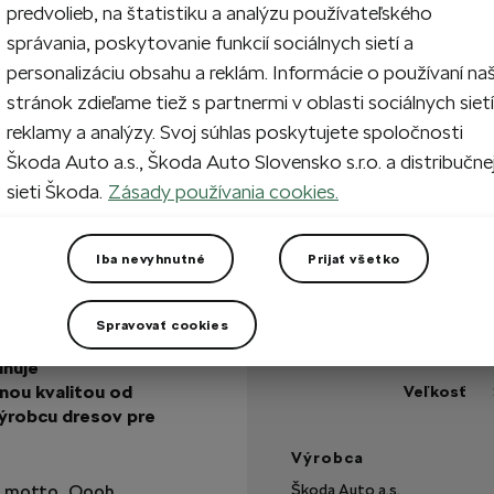
predvolieb, na štatistiku a analýzu používateľského
Vypredané
správania, poskytovanie funkcií sociálnych sietí a
personalizáciu obsahu a reklám. Informácie o používaní na
stránok zdieľame tiež s partnermi v oblasti sociálnych sietí
Vypredané
reklamy a analýzy. Svoj súhlas poskytujete spoločnosti
Škoda Auto a.s., Škoda Auto Slovensko s.r.o. a distribučne
Máte otázku?
sieti Škoda.
Zásady používania cookies.
+2 viac
Technické špecifikáci
Iba nevyhnutné
Prijať všetko
Kód výrobku
Spravovať cookies
Materiál
 k uvedeniu nového
Hmotnosť
nuje
lnou kvalitou od
Veľkosť
výrobcu dresov pre
Výrobca
vé motto „Oooh
Škoda Auto a.s.