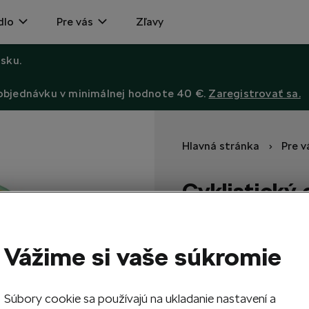
dlo
Pre vás
Zľavy
sku.
 objednávku v minimálnej hodnote 40 €.
Zaregistrovať sa.
Hlavná stránka
Pre v
Cyklistický 
Od talianskej značky Santin
Vážime si vaše súkromie
XS
S
Veľkosť
Súbory cookie sa používajú na ukladanie nastavení a