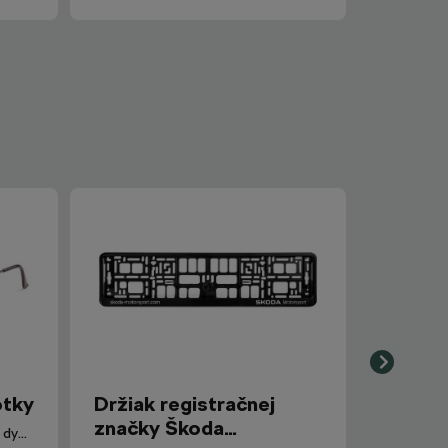
otky
Držiak registračnej
značky Škoda
Polarizované slnečné okuliare s dymovými sklami.