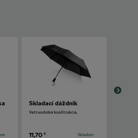
sa
Skladací dáždnik
Vetruodolná konštrukcia.
11,70
€
dom
Skladom