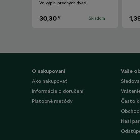
Vo výplni predných dverí.
30,30
1,3
€
Skladom
O nakupovaní
Vaše o
Ako nakupovať
Sledova
Informácie o doručení
Vráteni
Platobné metódy
Často k
Obchod
Naši par
Odstúpe