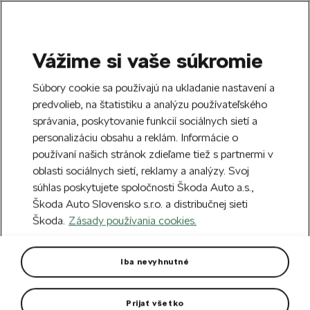
Vážime si vaše súkromie
SEARCH
S
Súbory cookie sa používajú na ukladanie nastavení a
e
predvolieb, na štatistiku a analýzu používateľského
Free delivery to 70 Škoda partners across
a
Close
správania, poskytovanie funkcií sociálnych sietí a
Slovakia.
r
personalizáciu obsahu a reklám. Informácie o
c
h
používaní našich stránok zdieľame tiež s partnermi v
Create an account and get a €5 welcome
oblasti sociálnych sietí, reklamy a analýzy. Svoj
discount on your first order over €40.
Close
súhlas poskytujete spoločnosti Škoda Auto a.s.,
Sign up.
Škoda Auto Slovensko s.r.o. a distribučnej sieti
Škoda.
Zásady používania cookies.
Home
For you
Clothing & Accessories
Clothes
Women's T-shirt Puma
Iba nevyhnutné
T-shirt with dryCELL moisture-wicking technology.
Prijať všetko