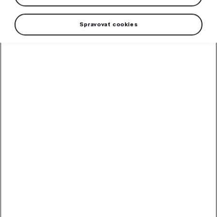
Spravovať cookies
+3 more
Women’s sports T-shirt with dryCELL moisture-