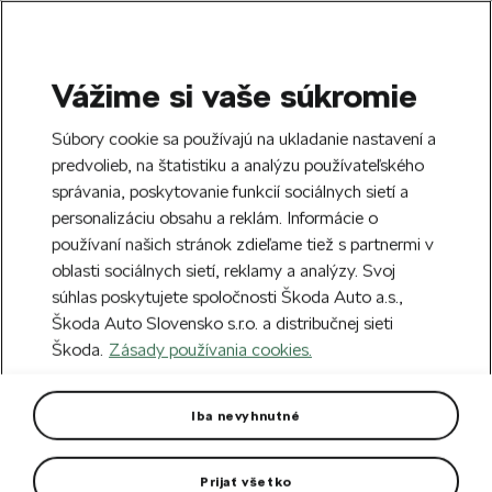
Vážime si vaše súkromie
SEARCH
S
Súbory cookie sa používajú na ukladanie nastavení a
e
predvolieb, na štatistiku a analýzu používateľského
Free delivery to 70 Škoda partners across
a
Close
správania, poskytovanie funkcií sociálnych sietí a
Slovakia.
r
personalizáciu obsahu a reklám. Informácie o
c
h
používaní našich stránok zdieľame tiež s partnermi v
Create an account and get a €5 welcome
oblasti sociálnych sietí, reklamy a analýzy. Svoj
discount on your first order over €40.
Close
súhlas poskytujete spoločnosti Škoda Auto a.s.,
Sign up.
Škoda Auto Slovensko s.r.o. a distribučnej sieti
Škoda.
Zásady používania cookies.
Home
For you
Clothing & Accessories
Clothes
Women's Softshell Jacket
Iba nevyhnutné
electric
Prijať všetko
In the color electric green.