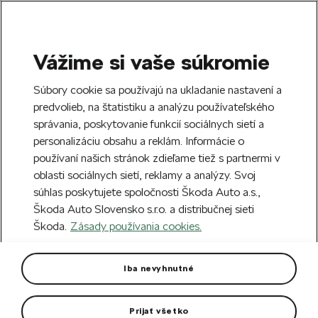
Vážime si vaše súkromie
SEARCH
S
Súbory cookie sa používajú na ukladanie nastavení a
e
predvolieb, na štatistiku a analýzu používateľského
Free delivery to 70 Škoda partners across
a
Close
správania, poskytovanie funkcií sociálnych sietí a
Slovakia.
r
personalizáciu obsahu a reklám. Informácie o
c
h
používaní našich stránok zdieľame tiež s partnermi v
Create an account and get a €5 welcome
oblasti sociálnych sietí, reklamy a analýzy. Svoj
discount on your first order over €40.
Close
súhlas poskytujete spoločnosti Škoda Auto a.s.,
Sign up.
Škoda Auto Slovensko s.r.o. a distribučnej sieti
Škoda.
Zásady používania cookies.
Home
For you
Clothing & Accessories
Clothes
Women's polo shirt Electric
Iba nevyhnutné
Stylish polo shirt for everyday wear.
Prijať všetko