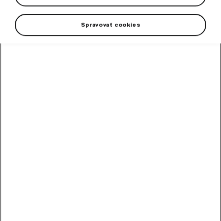
Spravovať cookies
+1 more
Women's Škoda polo shirt in electric green color. This