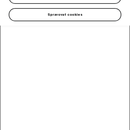
Spravovať cookies
+2 more
Women’s sports leggings with dryCELL technology –