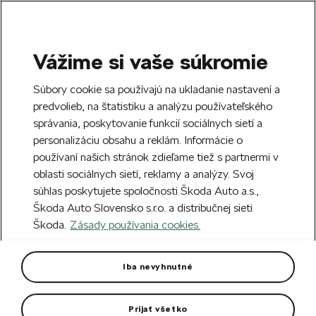
Vážime si vaše súkromie
SEARCH
S
Súbory cookie sa používajú na ukladanie nastavení a
e
predvolieb, na štatistiku a analýzu používateľského
Free delivery to 70 Škoda partners across
a
Close
správania, poskytovanie funkcií sociálnych sietí a
Slovakia.
r
personalizáciu obsahu a reklám. Informácie o
c
h
používaní našich stránok zdieľame tiež s partnermi v
Create an account and get a €5 welcome
oblasti sociálnych sietí, reklamy a analýzy. Svoj
discount on your first order over €40.
Close
súhlas poskytujete spoločnosti Škoda Auto a.s.,
Sign up.
Škoda Auto Slovensko s.r.o. a distribučnej sieti
Škoda.
Zásady používania cookies.
Home
For you
Clothing & Accessories
Clothes
Women leggings Puma
Iba nevyhnutné
With dryCELL technology – for effective moisture wicking.
Prijať všetko