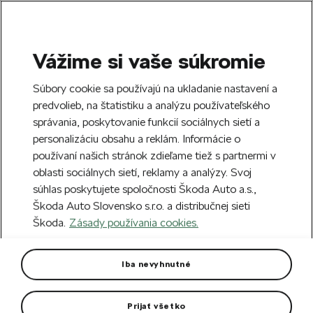
Vážime si vaše súkromie
SEARCH
S
Súbory cookie sa používajú na ukladanie nastavení a
e
predvolieb, na štatistiku a analýzu používateľského
Free delivery to 70 Škoda partners across
a
Close
správania, poskytovanie funkcií sociálnych sietí a
Slovakia.
r
personalizáciu obsahu a reklám. Informácie o
c
h
používaní našich stránok zdieľame tiež s partnermi v
Create an account and get a €5 welcome
oblasti sociálnych sietí, reklamy a analýzy. Svoj
discount on your first order over €40.
Close
súhlas poskytujete spoločnosti Škoda Auto a.s.,
Sign up.
Škoda Auto Slovensko s.r.o. a distribučnej sieti
Škoda.
Zásady používania cookies.
Home
For you
Clothing & Accessories
Clothes
Women leggings Puma
Iba nevyhnutné
With dryCELL technology – for effective moisture wicking.
Prijať všetko