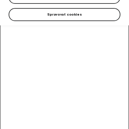
Spravovať cookies
+2 more
Women’s sports leggings with dryCELL technology –