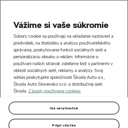
Vážime si vaše súkromie
SEARCH
S
Súbory cookie sa používajú na ukladanie nastavení a
e
predvolieb, na štatistiku a analýzu používateľského
Free delivery to 70 Škoda partners across
a
Close
správania, poskytovanie funkcií sociálnych sietí a
Slovakia.
r
personalizáciu obsahu a reklám. Informácie o
c
h
používaní našich stránok zdieľame tiež s partnermi v
Create an account and get a €5 welcome
oblasti sociálnych sietí, reklamy a analýzy. Svoj
discount on your first order over €40.
Close
súhlas poskytujete spoločnosti Škoda Auto a.s.,
Sign up.
Škoda Auto Slovensko s.r.o. a distribučnej sieti
Škoda.
Zásady používania cookies.
Home
Car Accessories
Exterior accessories
Mu
Mud flaps
(46)
Iba nevyhnutné
Exterior accessories
Bike & ski racks
Prijať všetko