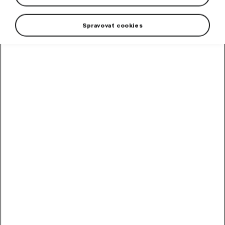
Boarding thresholds
Spravovať cookies
Covers of mirrors
Engine covers
Exhaust tips
Front masks
Mirrors
Mud flaps
Parking assistance
Protective & Decorative covers
Protective & Decorative foil