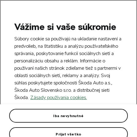
Vážime si vaše súkromie
SEARCH
S
Súbory cookie sa používajú na ukladanie nastavení a
e
predvolieb, na štatistiku a analýzu používateľského
Free delivery to 70 Škoda partners across
a
Close
správania, poskytovanie funkcií sociálnych sietí a
Slovakia.
r
personalizáciu obsahu a reklám. Informácie o
c
h
používaní našich stránok zdieľame tiež s partnermi v
Create an account and get a €5 welcome
oblasti sociálnych sietí, reklamy a analýzy. Svoj
discount on your first order over €40.
Close
súhlas poskytujete spoločnosti Škoda Auto a.s.,
Sign up.
Škoda Auto Slovensko s.r.o. a distribučnej sieti
Škoda.
Zásady používania cookies.
Home
Car Accessories
Exterior accessories
M
Front mud flaps Scala
Iba nevyhnutné
They protect the lower areas of the vehicle body from dirt.
Prijať všetko