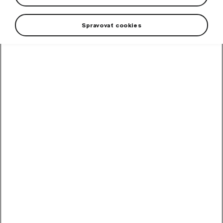
Spravovať cookies
Front mud flaps
from the Škoda Genuine Accessories