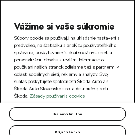
Vážime si vaše súkromie
SEARCH
S
Súbory cookie sa používajú na ukladanie nastavení a
e
predvolieb, na štatistiku a analýzu používateľského
Free delivery to 70 Škoda partners across
a
Close
správania, poskytovanie funkcií sociálnych sietí a
Slovakia.
r
personalizáciu obsahu a reklám. Informácie o
c
h
používaní našich stránok zdieľame tiež s partnermi v
Create an account and get a €5 welcome
oblasti sociálnych sietí, reklamy a analýzy. Svoj
discount on your first order over €40.
Close
súhlas poskytujete spoločnosti Škoda Auto a.s.,
Sign up.
Škoda Auto Slovensko s.r.o. a distribučnej sieti
Škoda.
Zásady používania cookies.
Home
Car Accessories
Exterior accessories
M
Front mud flaps Fabia IV
Iba nevyhnutné
They protect the lower areas of the vehicle body from dirt.
Prijať všetko