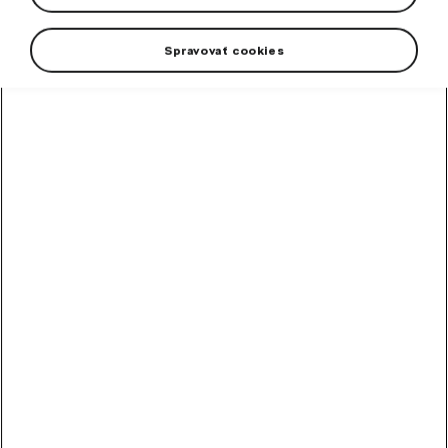
Spravovať cookies
Front mud flaps
from the Škoda Genuine Accessories