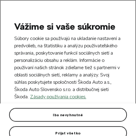
Vážime si vaše súkromie
SEARCH
S
Súbory cookie sa používajú na ukladanie nastavení a
e
predvolieb, na štatistiku a analýzu používateľského
Free delivery to 70 Škoda partners across
a
Close
správania, poskytovanie funkcií sociálnych sietí a
Slovakia.
r
personalizáciu obsahu a reklám. Informácie o
c
h
používaní našich stránok zdieľame tiež s partnermi v
Create an account and get a €5 welcome
oblasti sociálnych sietí, reklamy a analýzy. Svoj
discount on your first order over €40.
Close
súhlas poskytujete spoločnosti Škoda Auto a.s.,
Sign up.
Škoda Auto Slovensko s.r.o. a distribučnej sieti
Škoda.
Zásady používania cookies.
Home
For you
Clothing & Accessories
Clothes
Men's T-shirt Škoda emerald
Iba nevyhnutné
Men's T-shirt in new colour emerald green with print Škoda.
Prijať všetko