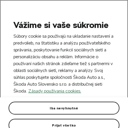
Vážime si vaše súkromie
SEARCH
S
Súbory cookie sa používajú na ukladanie nastavení a
e
predvolieb, na štatistiku a analýzu používateľského
Free delivery to 70 Škoda partners across
a
Close
správania, poskytovanie funkcií sociálnych sietí a
Slovakia.
r
personalizáciu obsahu a reklám. Informácie o
c
h
používaní našich stránok zdieľame tiež s partnermi v
Create an account and get a €5 welcome
oblasti sociálnych sietí, reklamy a analýzy. Svoj
discount on your first order over €40.
Close
súhlas poskytujete spoločnosti Škoda Auto a.s.,
Sign up.
Škoda Auto Slovensko s.r.o. a distribučnej sieti
Škoda.
Zásady používania cookies.
Home
For you
Clothing & Accessories
Clothes
Men's T-shirt Škoda emerald
Iba nevyhnutné
Men's T-shirt in new colour emerald green with print Škoda.
Prijať všetko