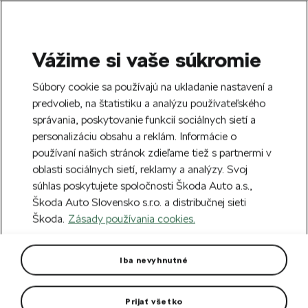
Vážime si vaše súkromie
SEARCH
S
Súbory cookie sa používajú na ukladanie nastavení a
e
predvolieb, na štatistiku a analýzu používateľského
Free delivery to 70 Škoda partners across
a
Close
správania, poskytovanie funkcií sociálnych sietí a
Slovakia.
r
personalizáciu obsahu a reklám. Informácie o
c
h
používaní našich stránok zdieľame tiež s partnermi v
Create an account and get a €5 welcome
oblasti sociálnych sietí, reklamy a analýzy. Svoj
discount on your first order over €40.
Close
súhlas poskytujete spoločnosti Škoda Auto a.s.,
Sign up.
Škoda Auto Slovensko s.r.o. a distribučnej sieti
Škoda.
Zásady používania cookies.
Home
For you
Clothing & Accessories
Clothes
Men cross-country ski jacket
Iba nevyhnutné
The sophisticated cut guarantees comfort and sufficient
range of motion during sports.
Prijať všetko