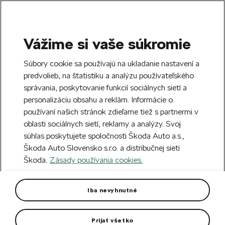
Vážime si vaše súkromie
SEARCH
S
Súbory cookie sa používajú na ukladanie nastavení a
e
predvolieb, na štatistiku a analýzu používateľského
Free delivery to 70 Škoda partners across
a
Close
správania, poskytovanie funkcií sociálnych sietí a
Slovakia.
r
personalizáciu obsahu a reklám. Informácie o
c
h
používaní našich stránok zdieľame tiež s partnermi v
Create an account and get a €5 welcome
Error 404
oblasti sociálnych sietí, reklamy a analýzy. Svoj
discount on your first order over €40.
Close
súhlas poskytujete spoločnosti Škoda Auto a.s.,
Sign up.
Škoda Auto Slovensko s.r.o. a distribučnej sieti
The page you're looking for does
Škoda.
Zásady používania cookies.
not exist.
Iba nevyhnutné
Take me to the homepage.
Prijať všetko