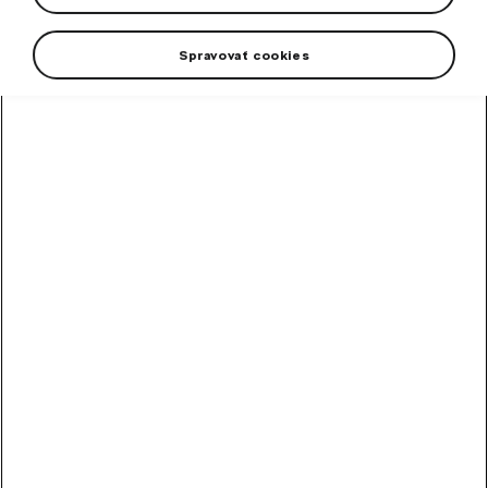
Spravovať cookies
High-contrast mode
Other Customers Also
Bought
SmartLink+
SmartLink+ makes it possible to interconnect the user´s smartphone with the vehicle infotainment system in a sophisticated and elegant manner.
In stock
240,70
€