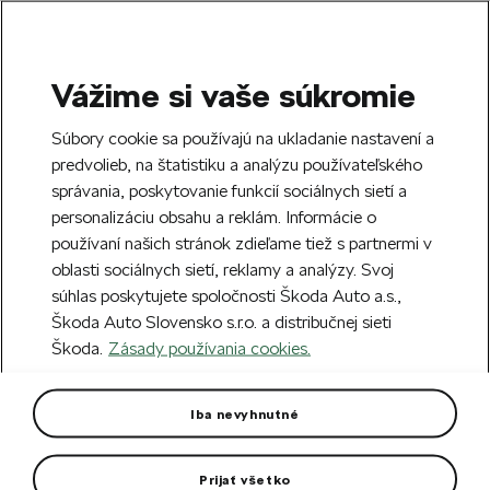
Vážime si vaše súkromie
SEARCH
S
Súbory cookie sa používajú na ukladanie nastavení a
e
predvolieb, na štatistiku a analýzu používateľského
Free delivery to 70 Škoda partners across
a
Close
správania, poskytovanie funkcií sociálnych sietí a
Slovakia.
r
personalizáciu obsahu a reklám. Informácie o
c
h
používaní našich stránok zdieľame tiež s partnermi v
Create an account and get a €5 welcome
oblasti sociálnych sietí, reklamy a analýzy. Svoj
discount on your first order over €40.
Close
súhlas poskytujete spoločnosti Škoda Auto a.s.,
Sign up.
Škoda Auto Slovensko s.r.o. a distribučnej sieti
Škoda.
Zásady používania cookies.
Home
Car Accessories
Rims & Complete wheels
Complete winter steel wheel
Iba nevyhnutné
15" for Scala
Prijať všetko
Hankook WiNter i*cept RS3 W462 tyre for Scala. DOT