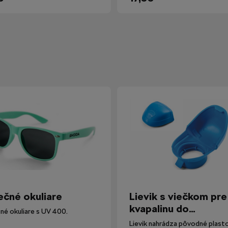
ečné okuliare
Lievik s viečkom pre
kvapalinu do
né okuliare s UV 400.
ostrekovačov