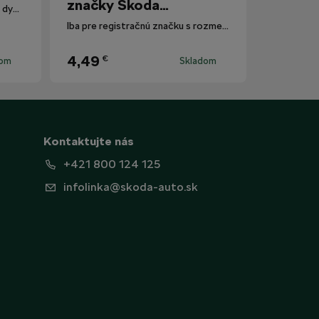
značky Škoda
Polarizované slnečné okuliare s dymovými sklami.
Motorsport
Iba pre registračnú značku s rozmermi 520 mm x 110 mm.
4,49
€
dom
Skladom
Kontaktujte nás
+421 800 124 125
infolinka@skoda-auto.sk