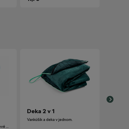
Deka 2 v 1
Vankúšik a deka v jednom.
Lievik nahrádza pôvodné plastové viečko nádobky ostrekovačov.