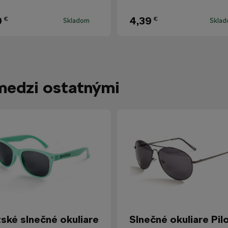
9
4,39
€
€
Skladom
Skla
medzi ostatnými
ské slnečné okuliare
Slnečné okuliare Pil