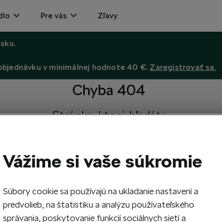
dlo
Pre vás
Zľavy
sku.
 objednávku v minimálnej hodnote 40 €.
Zaregistrovať sa.
Chyba 404
Stránka, ktorú hľadáte,
neexistuje.
Návrat na hlavnú stránku.
Vážime si vaše súkromie
Súbory cookie sa používajú na ukladanie nastavení a
predvolieb, na štatistiku a analýzu používateľského
správania, poskytovanie funkcií sociálnych sietí a