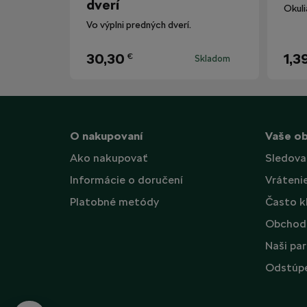
dverí
Vo výplni predných dverí.
30,30
1,3
€
Skladom
O nakupovaní
Vaše o
Ako nakupovať
Sledova
Informácie o doručení
Vráteni
Platobné metódy
Často k
Obchod
Naši par
Odstúpe