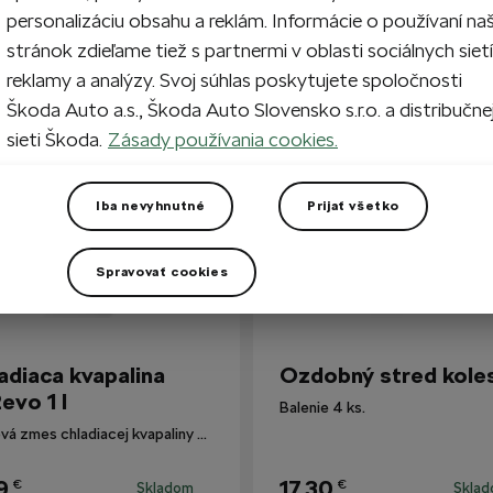
personalizáciu obsahu a reklám. Informácie o používaní na
stránok zdieľame tiež s partnermi v oblasti sociálnych sietí
reklamy a analýzy. Svoj súhlas poskytujete spoločnosti
i zákazníkmi
Škoda Auto a.s., Škoda Auto Slovensko s.r.o. a distribučne
sieti Škoda.
Zásady používania cookies.
Iba nevyhnutné
Prijať všetko
Spravovať cookies
adiaca kvapalina
Ozdobný stred kole
evo 1 l
Balenie 4 ks.
Hotová zmes chladiacej kvapaliny G12evo pre všetky vozidlá Škoda.
9
17,30
€
€
Skladom
Skla