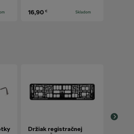
16,90
€
dom
Skladom
otky
Držiak registračnej