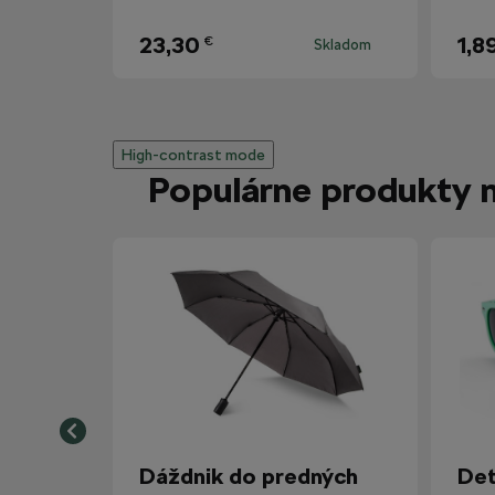
23,30
1,8
€
Skladom
High-contrast mode
Populárne produkty 
Dáždnik do predných
Det