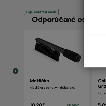
High-contrast mode
Odporúčané ostatným
Metlička
Chl
G12
Metlička s penovým držadlom.
10,20
5,8
€
Skladom