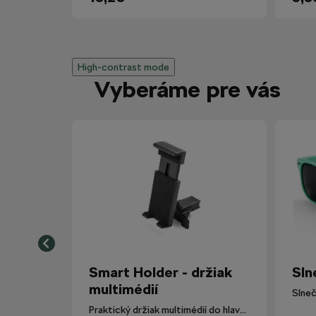
High-contrast mode
Vyberáme pre vás
Smart Holder - držiak
Sln
multimédií
Slneč
Praktický držiak multimédií do hlavovej opierky.