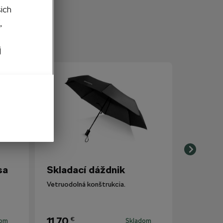
šich
,
j
sa
Skladací dáždnik
Vetruodolná konštrukcia.
11,70
€
dom
Skladom