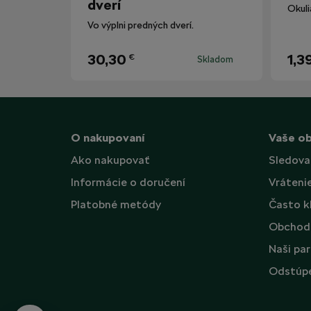
dverí
Vo výplni predných dverí.
30,30
1,3
€
Skladom
O nakupovaní
Vaše o
Ako nakupovať
Sledova
Informácie o doručení
Vráteni
Platobné metódy
Často k
Obchod
Naši par
Odstúpe