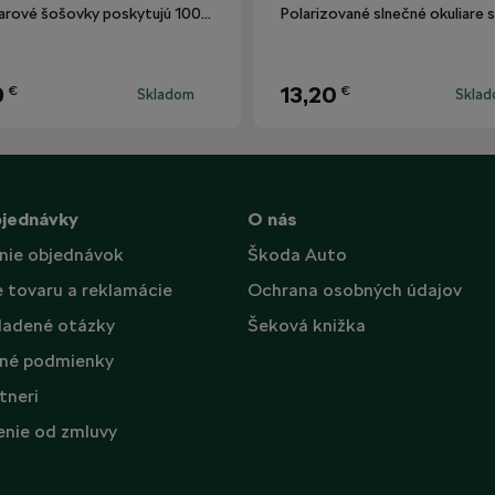
Okuliarové šošovky poskytujú 100% ochranu proti UV žiareniu.
9
13,20
€
€
Skladom
Skla
bjednávky
O nás
nie objednávok
Škoda Auto
e tovaru a reklamácie
Ochrana osobných údajov
ladené otázky
Šeková knižka
né podmienky
tneri
nie od zmluvy