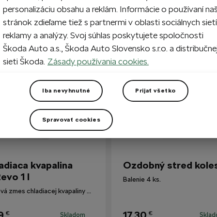
personalizáciu obsahu a reklám. Informácie o používaní na
stránok zdieľame tiež s partnermi v oblasti sociálnych sietí
reklamy a analýzy. Svoj súhlas poskytujete spoločnosti
i zákazníkmi
Škoda Auto a.s., Škoda Auto Slovensko s.r.o. a distribučne
sieti Škoda.
Zásady používania cookies.
Iba nevyhnutné
Prijať všetko
Spravovať cookies
adiaca kvapalina
Ozdobný stred kole
evo 1 l
Balenie 4 ks.
Hotová zmes chladiacej kvapaliny G12evo pre všetky vozidlá Škoda.
9
17,30
€
€
Skladom
Skla