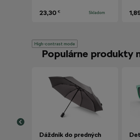
23,30
1,8
€
Skladom
High-contrast mode
Populárne produkty 
Dáždnik do predných
Det