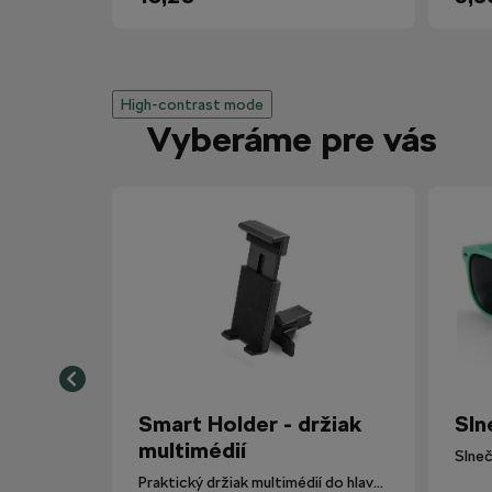
High-contrast mode
Vyberáme pre vás
Smart Holder - držiak
Sln
multimédií
Slneč
Praktický držiak multimédií do hlavovej opierky.