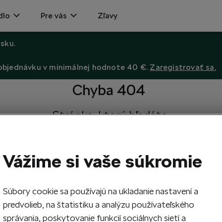
dlo
Pre vás
Zľavy
sku.
 objednávku v minimálnej hodnote 40 €.
Zaregistrovať sa.
Chyba 404
Stránka, ktorú hľadáte,
neexistuje.
Návrat na hlavnú stránku.
Vážime si vaše súkromie
Súbory cookie sa používajú na ukladanie nastavení a
predvolieb, na štatistiku a analýzu používateľského
správania, poskytovanie funkcií sociálnych sietí a