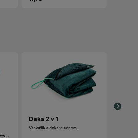
Deka 2 v 1
Vankúšik a deka v jednom.
Lievik nahrádza pôvodné plastové viečko nádobky ostrekovačov.