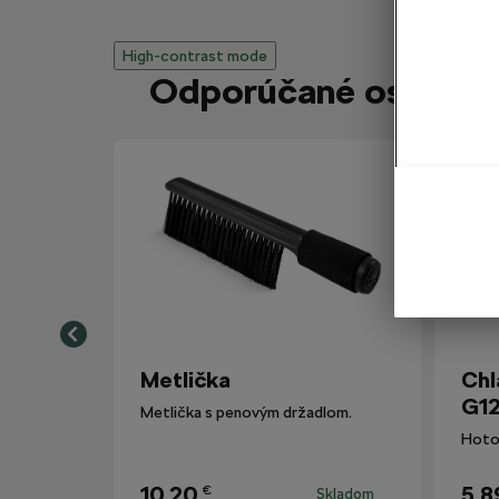
High-contrast mode
Odporúčané ostatným
Metlička
Chl
G12
Metlička s penovým držadlom.
10,20
5,8
€
Skladom