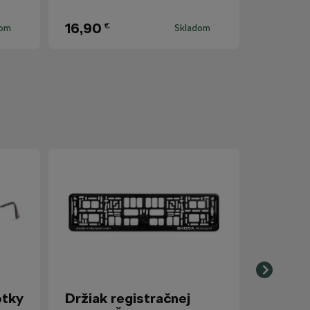
16,90
€
dom
Skladom
otky
Držiak registračnej