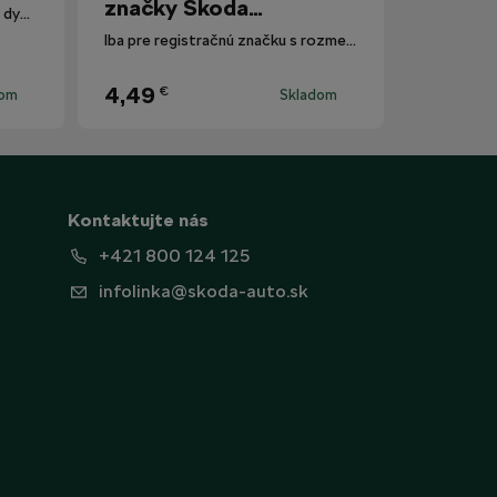
značky Škoda
Polarizované slnečné okuliare s dymovými sklami.
Motorsport
Iba pre registračnú značku s rozmermi 520 mm x 110 mm.
4,49
€
dom
Skladom
Kontaktujte nás
+421 800 124 125
infolinka@skoda-auto.sk