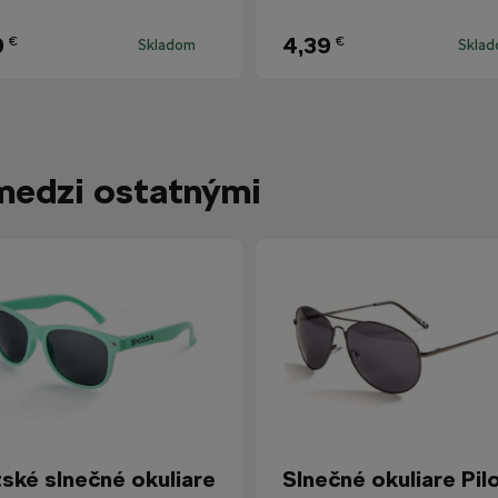
9
4,39
€
€
Skladom
Skla
medzi ostatnými
ské slnečné okuliare
Slnečné okuliare Pil