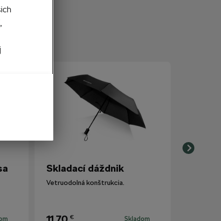
šich
,
j
sa
Skladací dáždnik
Vetruodolná konštrukcia.
11,70
€
dom
Skladom