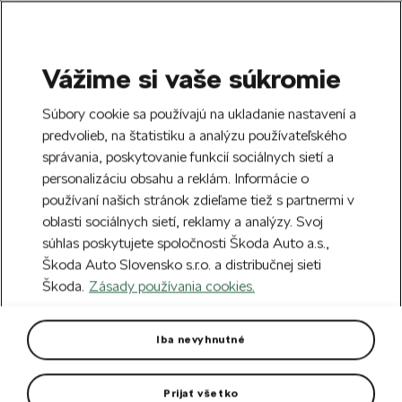
Vážime si vaše súkromie
SEARCH
S
Súbory cookie sa používajú na ukladanie nastavení a
e
predvolieb, na štatistiku a analýzu používateľského
Doprava zdarma k 70 partnerom Škoda
a
Zatvoriť
správania, poskytovanie funkcií sociálnych sietí a
po celom Slovensku.
r
personalizáciu obsahu a reklám. Informácie o
c
h
používaní našich stránok zdieľame tiež s partnermi v
Vytvorte si účet a my vás odmeníme 5 €
oblasti sociálnych sietí, reklamy a analýzy. Svoj
zľavou na prvú objednávku v minimálnej
Zatvoriť
súhlas poskytujete spoločnosti Škoda Auto a.s.,
hodnote 40 €.
Zaregistrovať sa.
Škoda Auto Slovensko s.r.o. a distribučnej sieti
Škoda.
Zásady používania cookies.
Hlavná stránka
Pre vás
Modely áut
Retro modely
Škoda Rapid 136L (1987) 1:43
Iba nevyhnutné
šedomodrá
Prijať všetko
V priehľadnom boxe na podstavci s označením vozidla.