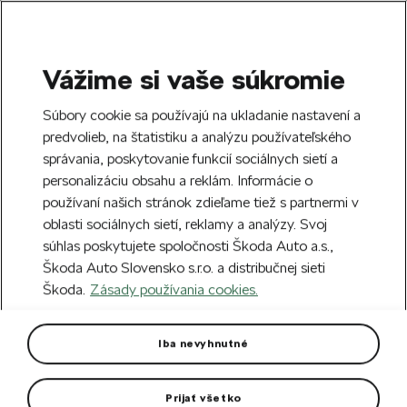
Vážime si vaše súkromie
SEARCH
S
Súbory cookie sa používajú na ukladanie nastavení a
e
predvolieb, na štatistiku a analýzu používateľského
Doprava zdarma k 70 partnerom Škoda
a
Zatvoriť
správania, poskytovanie funkcií sociálnych sietí a
po celom Slovensku.
r
personalizáciu obsahu a reklám. Informácie o
c
h
používaní našich stránok zdieľame tiež s partnermi v
Vytvorte si účet a my vás odmeníme 5 €
oblasti sociálnych sietí, reklamy a analýzy. Svoj
zľavou na prvú objednávku v minimálnej
Zatvoriť
súhlas poskytujete spoločnosti Škoda Auto a.s.,
hodnote 40 €.
Zaregistrovať sa.
Škoda Auto Slovensko s.r.o. a distribučnej sieti
Škoda.
Zásady používania cookies.
Hlavná stránka
Pre vás
Modely áut
Retro modely
Retro modely
(18)
Iba nevyhnutné
Modely áut
Retro modely
Prijať všetko