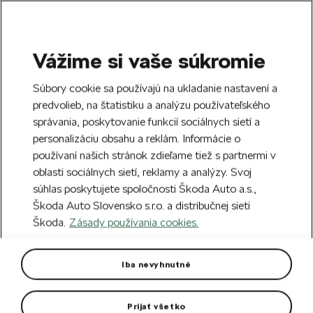
Vážime si vaše súkromie
SEARCH
S
Súbory cookie sa používajú na ukladanie nastavení a
e
predvolieb, na štatistiku a analýzu používateľského
Doprava zdarma k 70 partnerom Škoda
a
Zatvoriť
správania, poskytovanie funkcií sociálnych sietí a
po celom Slovensku.
r
personalizáciu obsahu a reklám. Informácie o
c
h
používaní našich stránok zdieľame tiež s partnermi v
Vytvorte si účet a my vás odmeníme 5 €
oblasti sociálnych sietí, reklamy a analýzy. Svoj
zľavou na prvú objednávku v minimálnej
Zatvoriť
Chyba 404
súhlas poskytujete spoločnosti Škoda Auto a.s.,
hodnote 40 €.
Zaregistrovať sa.
Škoda Auto Slovensko s.r.o. a distribučnej sieti
Stránka, ktorú hľadáte,
Škoda.
Zásady používania cookies.
neexistuje.
Iba nevyhnutné
Návrat na hlavnú stránku.
Prijať všetko