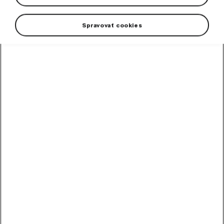
Spravovať cookies
High-contrast mode
Odporúčané ostatnými
zákazníkmi
Metlička
Metlička s penovým držadlom.
Skladom
10,20
€