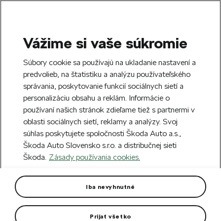
Vážime si vaše súkromie
SEARCH
S
Súbory cookie sa používajú na ukladanie nastavení a
e
predvolieb, na štatistiku a analýzu používateľského
Doprava zdarma k 70 partnerom Škoda
a
Zatvoriť
správania, poskytovanie funkcií sociálnych sietí a
po celom Slovensku.
r
personalizáciu obsahu a reklám. Informácie o
c
h
používaní našich stránok zdieľame tiež s partnermi v
Vytvorte si účet a my vás odmeníme 5 €
oblasti sociálnych sietí, reklamy a analýzy. Svoj
zľavou na prvú objednávku v minimálnej
Zatvoriť
súhlas poskytujete spoločnosti Škoda Auto a.s.,
hodnote 40 €.
Zaregistrovať sa.
Škoda Auto Slovensko s.r.o. a distribučnej sieti
Škoda.
Zásady používania cookies.
Hlavná stránka
Pre vás
Darčekové predmety
M
Škoda 130 RS No. 49 Rally
Iba nevyhnutné
Monte Carlo 1:18
Prijať všetko
Kovový zberateľský model súťažného špeciálu Škoda 130