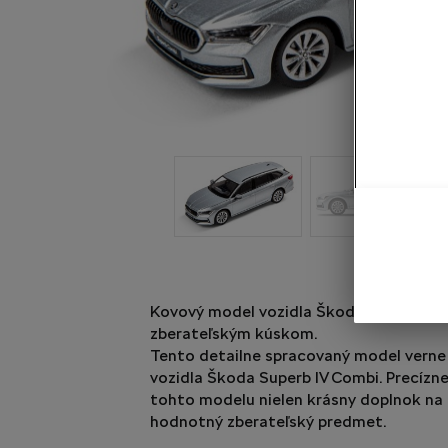
Kovový model vozidla Škoda Superb IV 
zberateľským kúskom.
Tento detailne spracovaný model verne
vozidla Škoda Superb IV Combi. Precízne
tohto modelu nielen krásny doplnok na p
hodnotný zberateľský predmet.