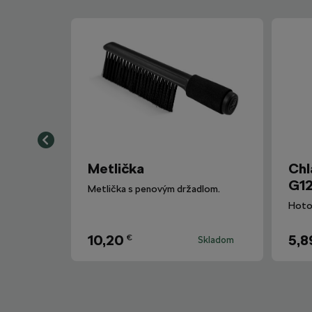
Metlička
Chl
G12
Metlička s penovým držadlom.
10,20
5,8
€
Skladom