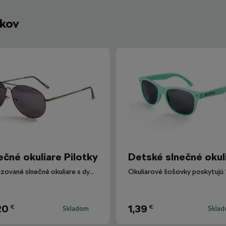
íkov
ečné okuliare Pilotky
Detské slnečné okul
Polarizované slnečné okuliare s dymovými sklami.
20
1,39
€
€
Skladom
Skla