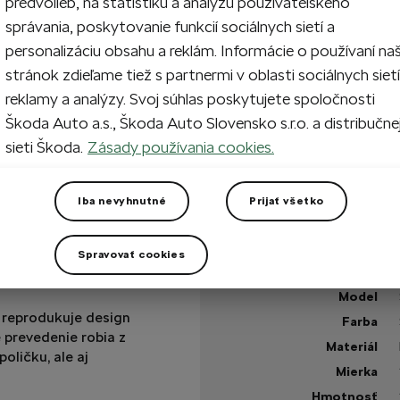
predvolieb, na štatistiku a analýzu používateľského
1
Prida
správania, poskytovanie funkcií sociálnych sietí a
personalizáciu obsahu a reklám. Informácie o používaní na
stránok zdieľame tiež s partnermi v oblasti sociálnych sietí
reklamy a analýzy. Svoj súhlas poskytujete spoločnosti
Na sklade
Škoda Auto a.s., Škoda Auto Slovensko s.r.o. a distribučne
sieti Škoda.
Zásady používania cookies.
Máte otázku?
Iba nevyhnutné
Prijať všetko
Technické špecifikáci
Kód výrobku
Spravovať cookies
Balenie
Combi je skvelým
Model
 reprodukuje design
Farba
 prevedenie robia z
Materiál
oličku, ale aj
Mierka
Hmotnosť