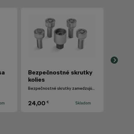
sa
Bezpečnostné skrutky
kolies
Bezpečnostné skrutky zamedzujúce krádeži kolies.
24,00
€
dom
Skladom