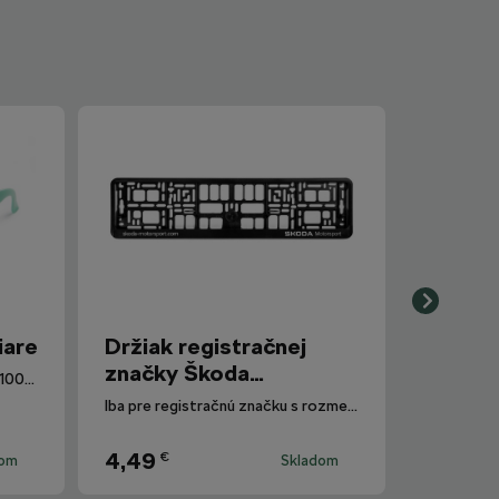
iare
Držiak registračnej
značky Škoda
Okuliarové šošovky poskytujú 100% ochranu proti UV žiareniu.
Motorsport
Iba pre registračnú značku s rozmermi 520 mm x 110 mm.
4,49
€
dom
Skladom