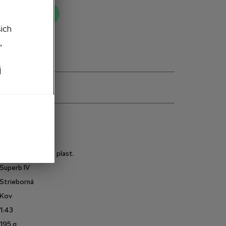
ť do košíka
šich
,
j
e
3P0099300 M7P
Materiál krabice - plast.
Superb IV
Strieborná
Kov
1:43
195
g