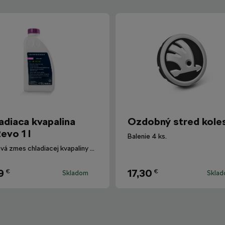
adiaca kvapalina
Ozdobný stred kole
evo 1 l
Balenie 4 ks.
Hotová zmes chladiacej kvapaliny G12evo pre všetky vozidlá Škoda.
9
17,30
€
€
Skladom
Skla