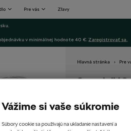
dlo
Pre vás
Zľavy
sku.
 objednávku v minimálnej hodnote 40 €.
Zaregistrovať sa.
Hlavná stránka
Pre v
Superb IV C
Pebble
Vážime si vaše súkromie
V priehľadnom boxe na pods
45,90
EUR
Súbory cookie sa používajú na ukladanie nastavení a