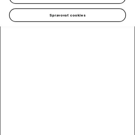
Spravovať cookies
High-contrast mode
Odporúčané ostatnými
zákazníkmi
Metlička
Metlička s penovým držadlom.
Skladom
10,20
€