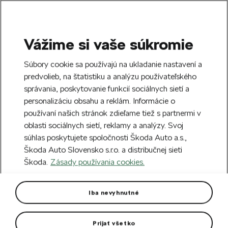
Vážime si vaše súkromie
SEARCH
S
Súbory cookie sa používajú na ukladanie nastavení a
e
predvolieb, na štatistiku a analýzu používateľského
Doprava zdarma k 70 partnerom Škoda
a
Zatvoriť
správania, poskytovanie funkcií sociálnych sietí a
po celom Slovensku.
r
personalizáciu obsahu a reklám. Informácie o
c
h
používaní našich stránok zdieľame tiež s partnermi v
Vytvorte si účet a my vás odmeníme 5 €
oblasti sociálnych sietí, reklamy a analýzy. Svoj
zľavou na prvú objednávku v minimálnej
Zatvoriť
Chyba 404
súhlas poskytujete spoločnosti Škoda Auto a.s.,
hodnote 40 €.
Zaregistrovať sa.
Škoda Auto Slovensko s.r.o. a distribučnej sieti
Stránka, ktorú hľadáte,
Škoda.
Zásady používania cookies.
neexistuje.
Iba nevyhnutné
Návrat na hlavnú stránku.
Prijať všetko