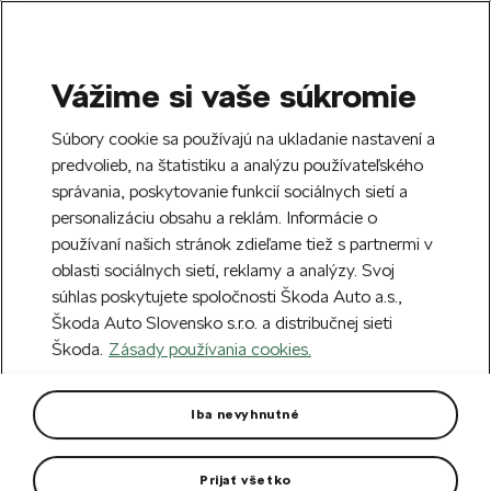
Vážime si vaše súkromie
SEARCH
S
Súbory cookie sa používajú na ukladanie nastavení a
e
predvolieb, na štatistiku a analýzu používateľského
Doprava zdarma k 70 partnerom Škoda
a
Zatvoriť
správania, poskytovanie funkcií sociálnych sietí a
po celom Slovensku.
r
personalizáciu obsahu a reklám. Informácie o
c
h
používaní našich stránok zdieľame tiež s partnermi v
Vytvorte si účet a my vás odmeníme 5 €
oblasti sociálnych sietí, reklamy a analýzy. Svoj
zľavou na prvú objednávku v minimálnej
Zatvoriť
súhlas poskytujete spoločnosti Škoda Auto a.s.,
hodnote 40 €.
Zaregistrovať sa.
Škoda Auto Slovensko s.r.o. a distribučnej sieti
Škoda.
Zásady používania cookies.
Hlavná stránka
Pre vás
Cyklistika
Cyklo oblečenie
Replika zeleného dresu Tour de
Iba nevyhnutné
France 2023
Prijať všetko
Replika oficiálneho dresu, ktorý nosí vedúci bodovej