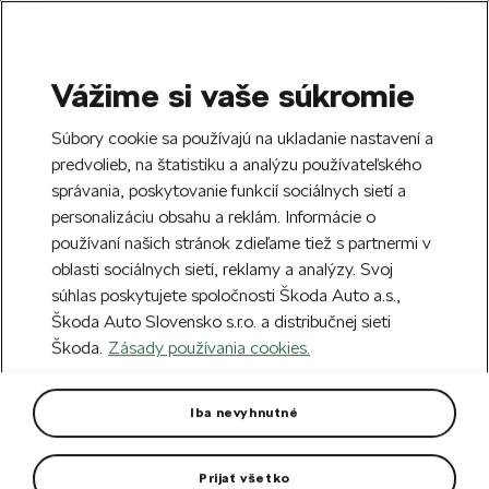
Vážime si vaše súkromie
SEARCH
S
Súbory cookie sa používajú na ukladanie nastavení a
e
predvolieb, na štatistiku a analýzu používateľského
Doprava zdarma k 70 partnerom Škoda
a
Zatvoriť
správania, poskytovanie funkcií sociálnych sietí a
po celom Slovensku.
r
personalizáciu obsahu a reklám. Informácie o
c
h
používaní našich stránok zdieľame tiež s partnermi v
Vytvorte si účet a my vás odmeníme 5 €
oblasti sociálnych sietí, reklamy a analýzy. Svoj
zľavou na prvú objednávku v minimálnej
Zatvoriť
súhlas poskytujete spoločnosti Škoda Auto a.s.,
hodnote 40 €.
Zaregistrovať sa.
Škoda Auto Slovensko s.r.o. a distribučnej sieti
Škoda.
Zásady používania cookies.
Hlavná stránka
Pre vás
Cyklistika
Cyklo oblečenie
Replika zeleného dresu TdF
Iba nevyhnutné
2020
Prijať všetko
Silikónové prúžky na spodnej strane dresu.