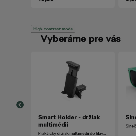
High-contrast mode
Vyberáme pre vás
Smart Holder - držiak
Sln
multimédií
Slneč
Praktický držiak multimédií do hlavovej opierky.