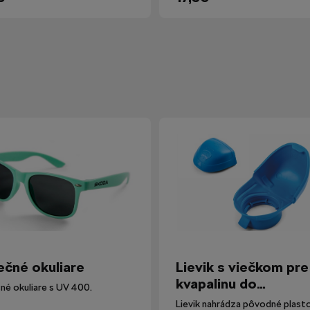
ečné okuliare
Lievik s viečkom pre
kvapalinu do
né okuliare s UV 400.
ostrekovačov