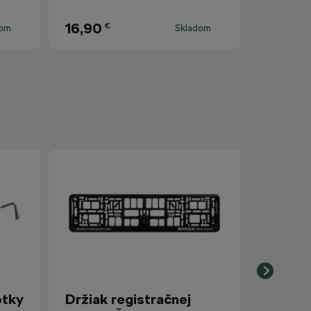
16,90
€
dom
Skladom
otky
Držiak registračnej