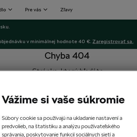
dlo
Pre vás
Zľavy
sku.
 objednávku v minimálnej hodnote 40 €.
Zaregistrovať sa.
Chyba 404
Stránka, ktorú hľadáte,
neexistuje.
Návrat na hlavnú stránku.
Vážime si vaše súkromie
Súbory cookie sa používajú na ukladanie nastavení a
predvolieb, na štatistiku a analýzu používateľského
správania, poskytovanie funkcií sociálnych sietí a