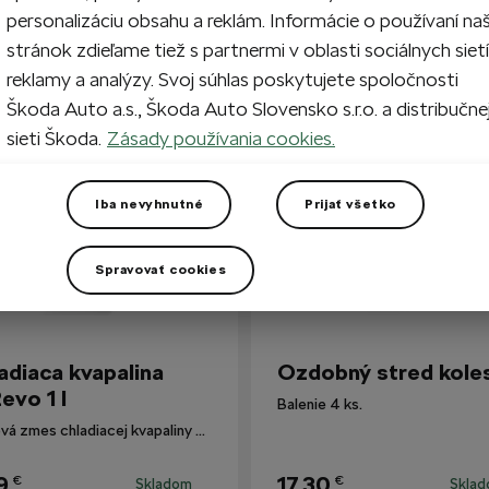
personalizáciu obsahu a reklám. Informácie o používaní na
stránok zdieľame tiež s partnermi v oblasti sociálnych sietí
reklamy a analýzy. Svoj súhlas poskytujete spoločnosti
i zákazníkmi
Škoda Auto a.s., Škoda Auto Slovensko s.r.o. a distribučne
sieti Škoda.
Zásady používania cookies.
Iba nevyhnutné
Prijať všetko
Spravovať cookies
adiaca kvapalina
Ozdobný stred kole
evo 1 l
Balenie 4 ks.
Hotová zmes chladiacej kvapaliny G12evo pre všetky vozidlá Škoda.
9
17,30
€
€
Skladom
Skla