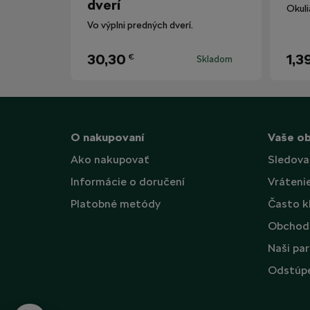
dverí
Vo výplni predných dverí.
30,30
1,3
€
Skladom
O nakupovaní
Vaše o
Ako nakupovať
Sledova
Informácie o doručení
Vráteni
Platobné metódy
Často k
Obchod
Naši par
Odstúpe