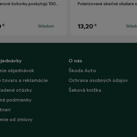
Okuliarové šošovky poskytujú 100% ochranu proti UV žiareniu.
9
13,20
€
€
Skladom
Skla
bjednávky
O nás
nie objednávok
Škoda Auto
e tovaru a reklamácie
Ochrana osobných údajov
ladené otázky
Šeková knižka
né podmienky
tneri
nie od zmluvy