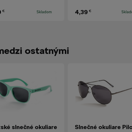
9
4,39
€
€
Skladom
Skla
medzi ostatnými
ské slnečné okuliare
Slnečné okuliare Pil