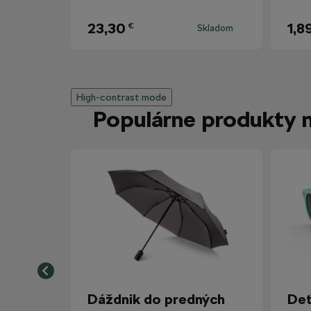
23,30
1,8
€
Skladom
High-contrast mode
Populárne produkty 
Dáždnik do predných
Det