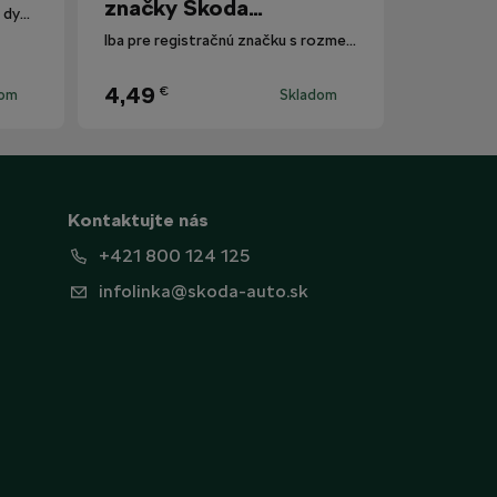
značky Škoda
Polarizované slnečné okuliare s dymovými sklami.
Motorsport
Iba pre registračnú značku s rozmermi 520 mm x 110 mm.
4,49
€
dom
Skladom
Kontaktujte nás
+421 800 124 125
infolinka@skoda-auto.sk