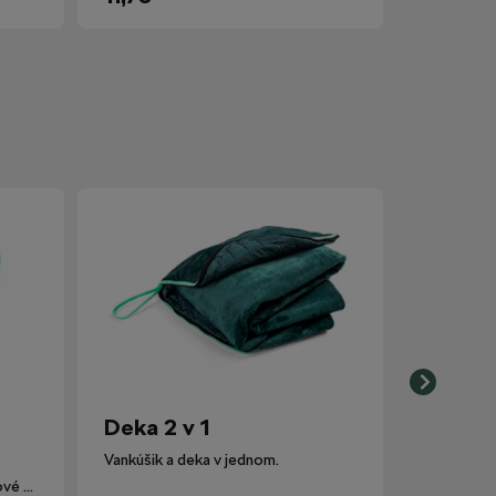
Deka 2 v 1
Vankúšik a deka v jednom.
Lievik nahrádza pôvodné plastové viečko nádobky ostrekovačov.