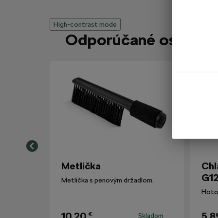
High-contrast mode
Odporúčané ostatným
Metlička
Chl
G12
Metlička s penovým držadlom.
10,20
5,8
€
Skladom