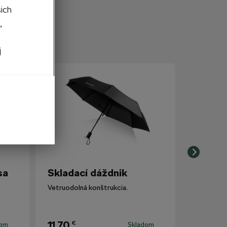
šich
,
j
sa
Skladací dáždnik
Vetruodolná konštrukcia.
11,70
€
dom
Skladom