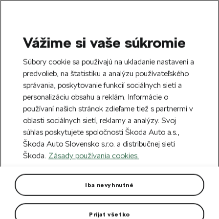
Vážime si vaše súkromie
SEARCH
S
Súbory cookie sa používajú na ukladanie nastavení a
e
predvolieb, na štatistiku a analýzu používateľského
Doprava zdarma k 70 partnerom Škoda
a
Zatvoriť
správania, poskytovanie funkcií sociálnych sietí a
po celom Slovensku.
r
personalizáciu obsahu a reklám. Informácie o
c
h
používaní našich stránok zdieľame tiež s partnermi v
Vytvorte si účet a my vás odmeníme 5 €
oblasti sociálnych sietí, reklamy a analýzy. Svoj
zľavou na prvú objednávku v minimálnej
Zatvoriť
Chyba 404
súhlas poskytujete spoločnosti Škoda Auto a.s.,
hodnote 40 €.
Zaregistrovať sa.
Škoda Auto Slovensko s.r.o. a distribučnej sieti
Stránka, ktorú hľadáte,
Škoda.
Zásady používania cookies.
neexistuje.
Iba nevyhnutné
Návrat na hlavnú stránku.
Prijať všetko