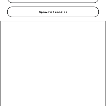
Spravovať cookies
High-contrast mode
Odporúčané ostatnými
zákazníkmi
Chladiaca kvapalina
G12evo 1 l
Hotová zmes chladiacej kvapaliny G12evo pre všetky vozidlá Škoda.
Skladom
5,89
€