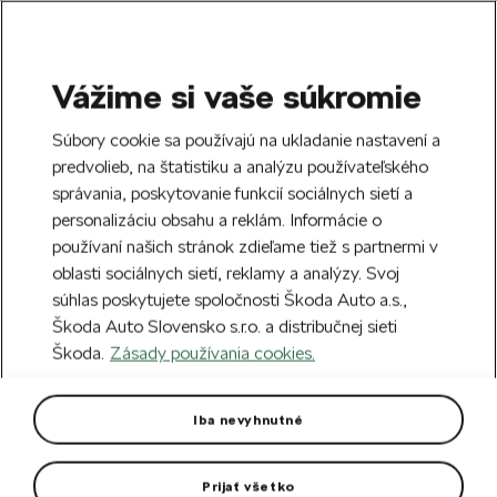
Vážime si vaše súkromie
SEARCH
S
Súbory cookie sa používajú na ukladanie nastavení a
e
predvolieb, na štatistiku a analýzu používateľského
Doprava zdarma k 70 partnerom Škoda
a
Zatvoriť
správania, poskytovanie funkcií sociálnych sietí a
po celom Slovensku.
r
personalizáciu obsahu a reklám. Informácie o
c
h
používaní našich stránok zdieľame tiež s partnermi v
Vytvorte si účet a my vás odmeníme 5 €
oblasti sociálnych sietí, reklamy a analýzy. Svoj
zľavou na prvú objednávku v minimálnej
Zatvoriť
súhlas poskytujete spoločnosti Škoda Auto a.s.,
hodnote 40 €.
Zaregistrovať sa.
Škoda Auto Slovensko s.r.o. a distribučnej sieti
Škoda.
Zásady používania cookies.
Hlavná stránka
Pre vás
Oblečenie a doplnky
O
Pánske tričko Explorer s
Iba nevyhnutné
potlačou
Prijať všetko
K dispozícii vo veľkostiach S–XXXL.