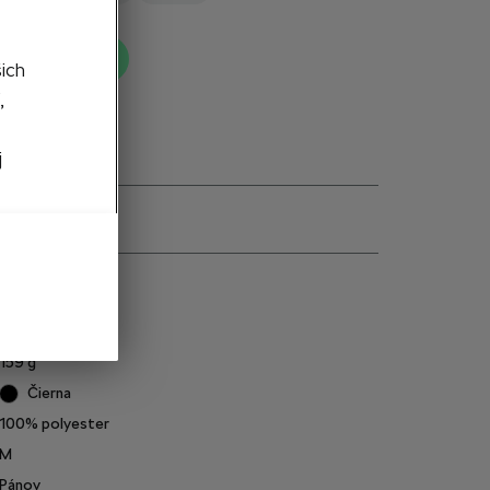
ť do košíka
šich
,
j
e
6U0084398A
159
g
Čierna
100% polyester
M
Pánov