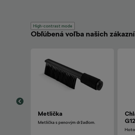
High-contrast mode
Obľúbená voľba našich zákazn
Metlička
Chl
G12
Metlička s penovým držadlom.