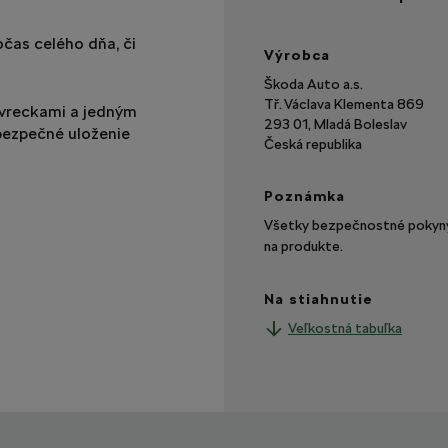
očas celého dňa, či
Výrobca
Škoda Auto a.s.
Tř. Václava Klementa 869
 vreckami a jedným
293 01, Mladá Boleslav
 bezpečné uloženie
Česká republika
Poznámka
Všetky bezpečnostné pokyny 
na produkte.
Na stiahnutie
Veľkostná tabuľka