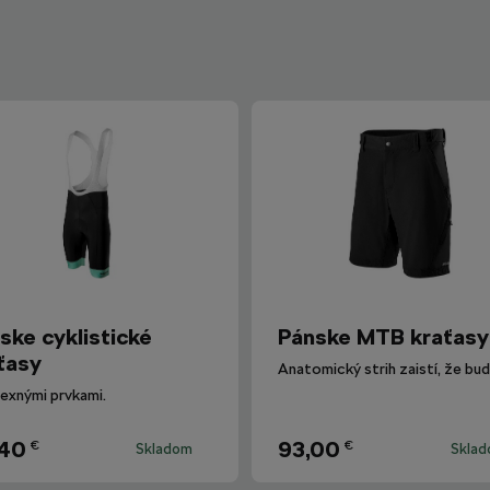
ske cyklistické
Pánske MTB kraťasy
ťasy
lexnými prvkami.
,40
93,00
€
€
Skladom
Skla