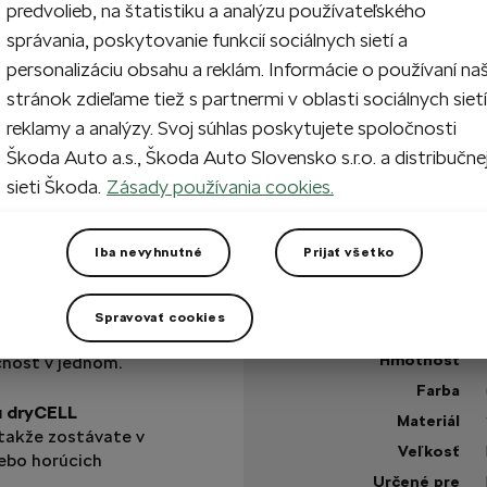
predvolieb, na štatistiku a analýzu používateľského
správania, poskytovanie funkcií sociálnych sietí a
1
Prida
personalizáciu obsahu a reklám. Informácie o používaní na
stránok zdieľame tiež s partnermi v oblasti sociálnych sietí
reklamy a analýzy. Svoj súhlas poskytujete spoločnosti
Na sklade
Škoda Auto a.s., Škoda Auto Slovensko s.r.o. a distribučne
sieti Škoda.
Zásady používania cookies.
+1 viac
Máte otázku?
Iba nevyhnutné
Prijať všetko
Technické špecifikáci
Spravovať cookies
Kód výrobku
Škoda - pre
Hmotnosť
čnosť v jednom.
Farba
u dryCELL
Materiál
takže zostávate v
Veľkosť
lebo horúcich
Určené pre