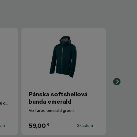
Pánska softshellová
bunda emerald
Anatomický strih zaistí, že budú dobre sedieť pri akomkoľvek pohybe.
Vo farbe emerald green.
59,00
€
dom
Skladom