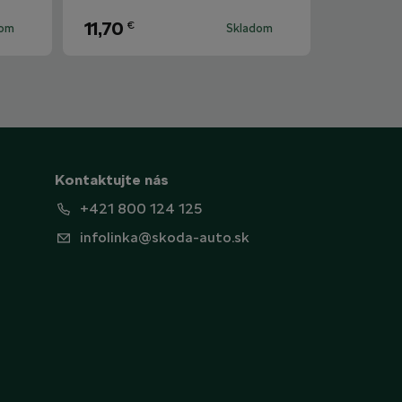
11,70
€
dom
Skladom
Kontaktujte nás
+421 800 124 125
infolinka@skoda-auto.sk