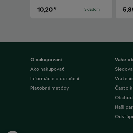
10,20
5,8
€
Skladom
O nakupovaní
Vaše o
Ako nakupovať
Sledova
Informácie o doručení
Vráteni
Platobné metódy
Často k
Obchod
Naši par
Odstúpe