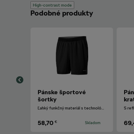
High-contrast mode
Podobné produkty
Pánske športové
Pán
šortky
kra
Ľahký funkčný materiál s technológiou dryCELL.
S ref
58,70
69
€
Skladom