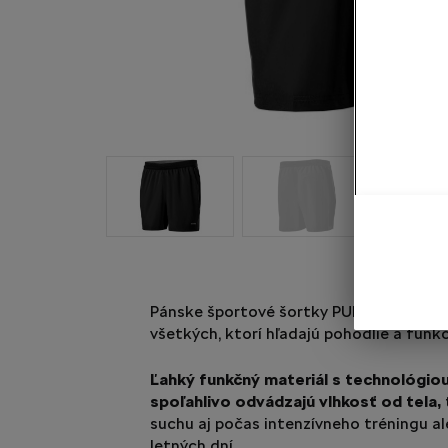
Pánske športové šortky PUMA s logom 
všetkých, ktorí hľadajú pohodlie a funk
Ľahký funkčný materiál s technológio
spoľahlivo odvádzajú vlhkosť od tela,
suchu aj počas intenzívneho tréningu a
letných dní.