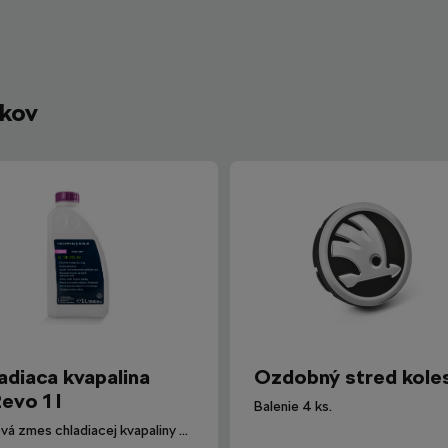
íkov
adiaca kvapalina
Ozdobný stred kole
evo 1 l
Balenie 4 ks.
Hotová zmes chladiacej kvapaliny G12evo pre všetky vozidlá Škoda.