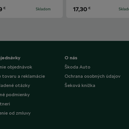
9
17,30
€
€
Skladom
Skla
bjednávky
O nás
nie objednávok
Škoda Auto
e tovaru a reklamácie
Ochrana osobných údajov
ladené otázky
Šeková knižka
né podmienky
tneri
nie od zmluvy