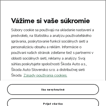
Vážime si vaše súkromie
SEARCH
S
Súbory cookie sa používajú na ukladanie nastavení a
e
predvolieb, na štatistiku a analýzu používateľského
Doprava zdarma k 70 partnerom Škoda
a
Zatvoriť
správania, poskytovanie funkcií sociálnych sietí a
po celom Slovensku.
r
personalizáciu obsahu a reklám. Informácie o
c
h
používaní našich stránok zdieľame tiež s partnermi v
Vytvorte si účet a my vás odmeníme 5 €
oblasti sociálnych sietí, reklamy a analýzy. Svoj
zľavou na prvú objednávku v minimálnej
Zatvoriť
súhlas poskytujete spoločnosti Škoda Auto a.s.,
hodnote 40 €.
Zaregistrovať sa.
Škoda Auto Slovensko s.r.o. a distribučnej sieti
Škoda.
Zásady používania cookies.
Hlavná stránka
Pre vás
Oblečenie a doplnky
O
Pánska polokošeľa Škoda
Iba nevyhnutné
Pánska polokošeľa vo farbe emerald green.
Prijať všetko