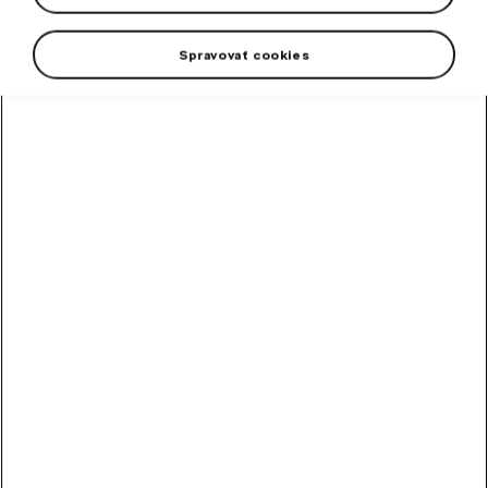
Spravovať cookies
Pánska polokošeľa Škoda v nádhernej emerald farbe.